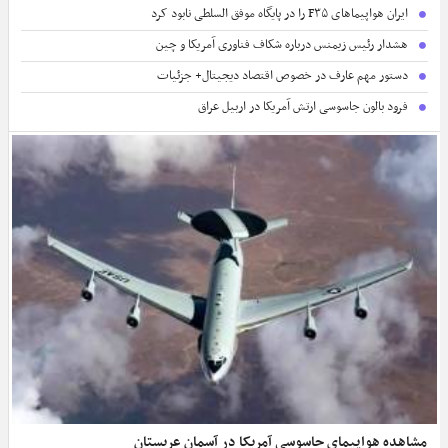
ایران هواپیماهای F۳۵ را در پایگاه موفق السلطی نابود کرد
هشدار رئیس زیمنس درباره شکاف فناوری آمریکا و چین
دستور مهم عارف در خصوص اقتصاد دیجیتال+ جزئیات
فرود بالون جاسوسی ارتش آمریکا در اربیل عراق
مشاهده هواپیمای جاسوسی آمریکا در آسمان عربستان