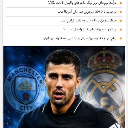
درآمد تیم‌های برتر لیگ ملت‌های والیبال VNL 2026
پوچتینو تا 2030 سرمربی تیم ملی آمریکا ماند
اینفانتینو برای بقا دست به دامن ترامپ شد
چرا همیشه روانشناس تنها راه‌حل نیست؟
پیام تبریک فدراسیون جهانی تیراندازی به فدراسیون ایران