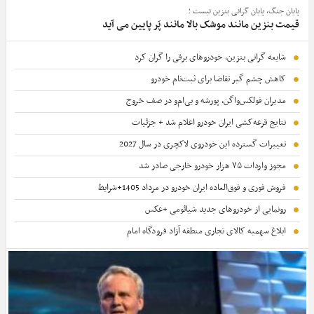
پایان جنگ، پایان گرانی بنزین نیست ؛
قیمت بنزین مانند موشک بالا مانند پَر پایین می آید
شایعه گرانی بنزین، خودروهای برقی را گران کرد
کاهش چشم گیر تقاضا برای ثبت‌نام خودرو
مدیران فولکس‌واگن، پورشه و بی‌ام‌و در صف خروج
نتایج قرعه‌کشی ایران خودرو اعلام شد + جزئیات
تغییرات گسترده این خودروی لاکچری در سال 2027
مجوز واردات ۷۵ هزار خودرو خارجی صادر شد
فروش فوری و فوق‌العاده ایران خودرو در مرداد 1405+شرایط
رونمایی از خودروهای جدید شیائومی +عکس
ابلاغ سهمیه کالای تجاری منطقه آزاد فرودگاه امام