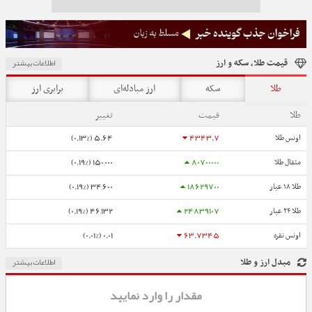
اطلاعات بیشتر
قیمت طلا، سکه و ارز
طلا
سکه
ارز مبادله‌ای
برابری ارز
طلا
قیمت
تغییر
5.64 (0.13%)
4343.7
اونس طلا
150,000 (0.19%)
80700000
مثقال طلا
34,600 (0.19%)
18629700
طلا ۱۸ عیار
46,132 (0.19%)
24839107
طلا ۲۴ عیار
0.01 (0.01%)
63.7345
اونس نقره
اطلاعات بیشتر
مبدل ارز و طلا