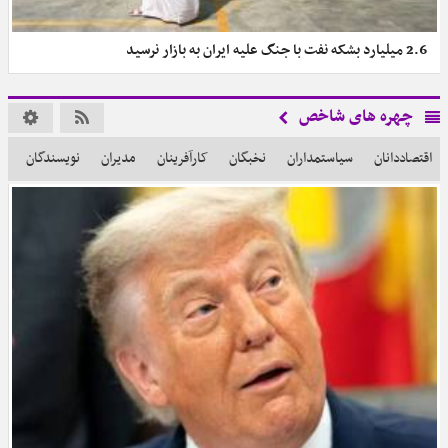
2.6 میلیارد بشکه نفت با جنگ علیه ایران به بازار نرسید
چهره ‎های شاخص
اقتصاددانان
سیاستمداران
نخبگان
کارآفرینان
مدیران
نویسندگان
ر