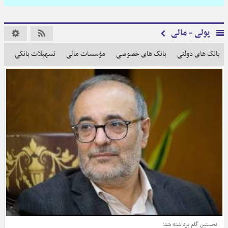
پولی - مالی
بانک های دولتی
بانک های خصوصی
مؤسسات مالی
تسهیلات بانکی
با
نخستین گام برداشته شد؛