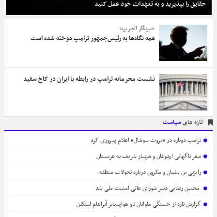
شخصیت آیت‌الله سیدمجتبی خامنه‌ای استثنائی است
نصب سنگ مزار اکبر عبدی بدون اطلاع خانواده+عکس
درباره ادعای استعفای ۲۸ گانه پزشکیان؛
واکنش حسین انتظامی به اطلاعیه فوری دفتر رهبری
تازه های
فرهنگ
اهمال‌کاری در صدور احکام‌ دانشجویان متخلف
واکنش تاکر کارلسون به حمله آمریکا به مدرسه میناب
ساعات حساس برای ایران و آمریکا به روایت خبرنگار الجزیره
مصاحبه مهم پزشکیان امشب پخش نمی‌شود
صنعت بازی سازی ایران معاف از مالیات شد