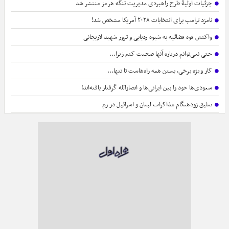
وحدت مردم و دولت ایران و عراق به اوج رسیده است
اعزام 95 هزار زائر اربعین از فرودگاه امام به نجف و بغداد
انتقاد رئیس‌جمهور از تأخیر پرداخت حقوق اعضای هیئت علمی
واکنش فردوسی‌پور به حواشی دیدار او با وزیر ارشاد
حاشیه‌های برگزاری مراسم ترحیم اکبر عبدی+فیلم
ماجرای «پروفسور شاندل» و نسبت آن با شیادی فکری
آفت خودتحقیری ملی، ملت را از درون ضعیف می‌کند