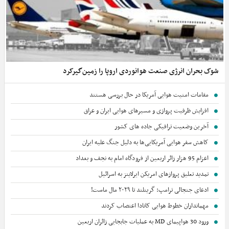
شوک بحران انرژی صنعت هوانوردی اروپا را زمین‌گیر‌کرد
مقامات امنیت هوایی آمریکا در حال بررسی هستند
افزایش ظرفیت پروازی و مسیرهای هوایی ایران و عراق
آخرین وضعیت ترافیکی جاده های کشور
کاهش سفر هوایی آمریکایی‌ها به دلیل جنگ علیه ایران
اعزام 95 هزار زائر اربعین از فرودگاه امام به نجف و بغداد
تمدید تعلیق پروازهای امریکن ایرلاینز به اسرائیل
ادعای جنجالی ترامپ: گرینلند تا ۲۰۲۹ مال ماست!
مهمانداران خطوط هوایی کانادا اعتصاب کردند
ورود 30 هواپیمای MD به عملیات جابجایی زائران اربعین