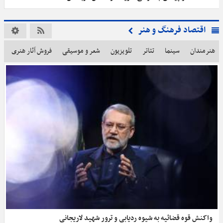
اقتصاد فرهنگ و هنر
هنرمندان
سینما
تئاتر
تلویزیون
شعر و موسیقی
فروش آثار هنری
د
واکنش قوه قضائیه به شیوه ردیابی و ترور شهید لاریجانی