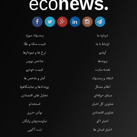
eco
news
●
درباره ما
پیشنهاد سوژه
ارتباط با ما
قیمت سکه و طلا
آرشیو
نرخ ها و نمودارها
پیوندها
شاخص بورس
نقشه سایت
قیمت خودرو
انتقاد و پیشنهاد
آمار و شاخص ها
اعلام مشکل
رویدادها و نمایشگاهها
میثاق حرفه‌ای
تحلیل های اقتصادی
عناوین کل اخبار
استخدام
عناوین اقتصادی
بولتن خبری
اخبار اکو
نیازمندیهای رایگان
اخبار استان ها
ثبت آگهی