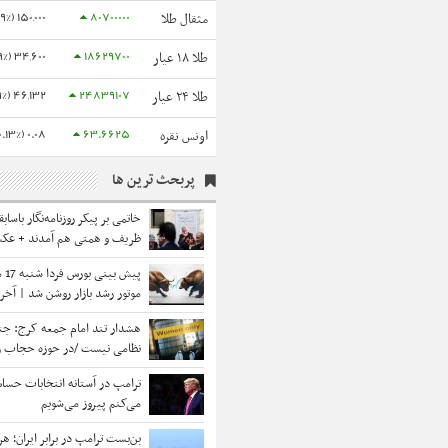
150,000 (0.19%)
80700000
مثقال طلا
34,600 (0.19%)
18629700
طلا ۱۸ عیار
46,132 (0.19%)
24839107
طلا ۲۴ عیار
0.08 (0.13%)
63.6625
اونس نقره
پربحث ترین ها
خاتمی بر پیکر روزنامه‌نگار باسابق
ظریف و همتی هم آمدند + عک
موتور رشد بازار روشن شد | آخری
روند صعودی چیست؟
هشدار تند امام جمعه کرج: ج
نظامی نیست /در حوزه حجاب 
داریم
ترامپ در آستانه انتخابات حساس
می‌کنم پیروز می‌شویم
بن‌بست ترامپ در برابر ایران؛ هر