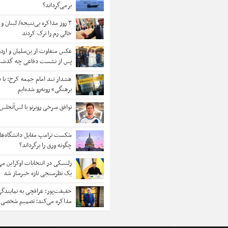
برمی‌گرداند؟
۳ روز مذاکره بی‌نتیجه/ لبنان 
خالی رم را ترک کردند
عکس متفاوت از بن‌سلمان و اردو
پس از نشست دفاعی چه گذش
هشدار تند امام جمعه کرج: با 
برهنگی» روبه‌رو شده‌ایم
توافق سرخی روبرتو با لس‌آنجل
شکست ترامپ مقابل دانشگاه‌ها؛ 
چگونه ورق را برگرداند؟
زلنسکی در انتخابات اوکراین می‌
یک نظرسنجی تازه خبرساز شد
حقیقت‌پور: عراقچی به نمایندگی
مذاکره می‌کند؛ تصمیم شخصی 
نیست/ برخی مواضع رهبری را 
می‌پذیرند