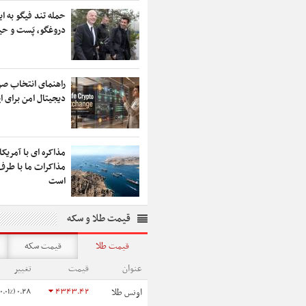
حمله تند فیگو به این
دروغگو، پَست‌ و حیل
راهنمای انتخاب صرا
دیجیتال امن برای ای
مذاکره ای با آمریکا
مذاکرات ما با طرف
است
قیمت طلا و سکه
قیمت طلا
قیمت سکه
عنوان
قیمت
تغییر
0.28 (0.01%)
4343.42
اونس طلا