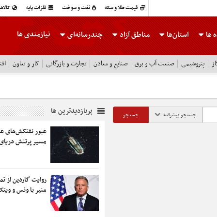
قیمت طلا و سکه
نفت و سوخت
فلزات پایه
کالاه
نیازمندی ها
 ها
استان‌ها
مناطق آزاد
چندرسانه‌ای
ز
پتروشیمی
صنعت آب و برق
صنایع و معادن
تجارت و بازرگانی
کار و تعاون
اقت
پربازدیدترین ها
جستجو پیشرفته
عبور نفتکش‌های عر
مسیر پرتنش دریای
روایت گاردین از ت
منیر با ونس و ویتک