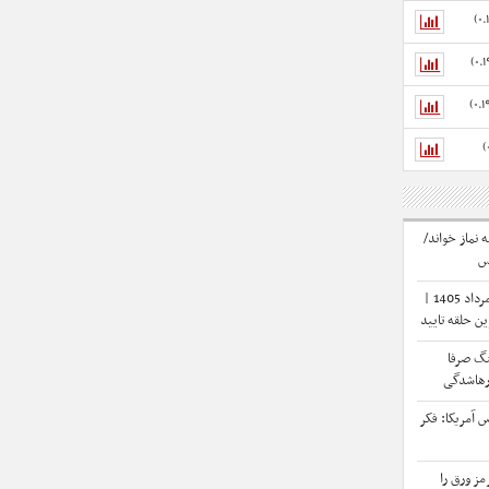
ه نماز خواند/
س
پیش بینی بورس فردا شنبه 17 مرداد 1405 |
ن حلقه تایید
نگ صرفا
رهاشدگی
 آمریکا: فکر
مز ورق را