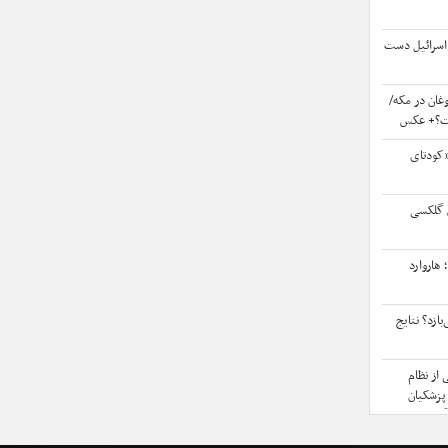
و اسرائیل دست
غان در مکه/
ت؟+ عکس
«کودتای
س گلکسی
هاروارد
بازد؟ نتایج
 از نظام
پزشکیان
گزینشی