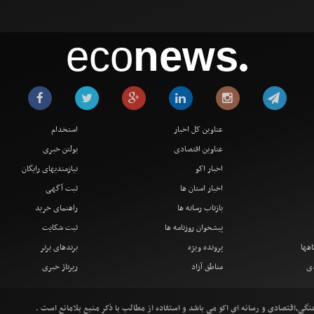
eco
news
●
عناوین کل اخبار
استخدام
عناوین اقتصادی
بولتن خبری
اخبار اکو
نیازمندیهای رایگان
اخبار استان ها
ثبت آگهی
بازتاب رسانه ها
راهنمای خرید
پیشخوان روزنامه ها
ثبت شکایت
اهها
پرونده ویژه
برندهای برتر
دی
مناطق آزاد
رپرتاژ خبری
ی،اقتصادی و رسانه ای اکو می باشد و استفاده از مطالب با ذکر منبع بلامانع است .