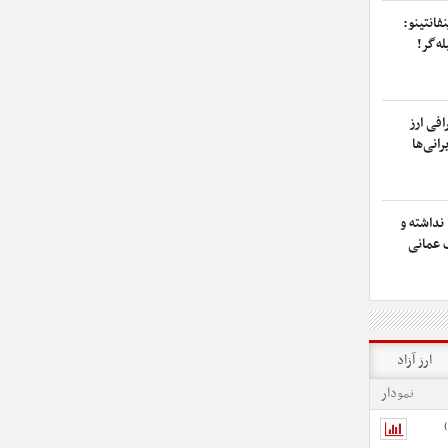
فانتینو:
ه‌گر!
فی ارز
رانی‌ها
 نداشته و
 عمانی
ارز آزاد
نمودار