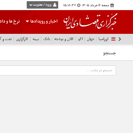
جمعه 16 مرداد 1405
15:18:42
ورود / عضویت
اخبار و رویدادها
نرخ ها
و داده
اوراسیا
جهان
اکو
کلان و بودجه
بانک
بیمه
کارگزاری
نفت و گا
جستجو