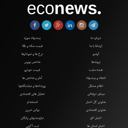
eco
news
●
درباره ما
پیشنهاد سوژه
ارتباط با ما
قیمت سکه و طلا
آرشیو
نرخ ها و نمودارها
پیوندها
شاخص بورس
نقشه سایت
قیمت خودرو
انتقاد و پیشنهاد
آمار و شاخص ها
اعلام مشکل
رویدادها و نمایشگاهها
میثاق حرفه‌ای
تحلیل های اقتصادی
عناوین کل اخبار
استخدام
عناوین اقتصادی
بولتن خبری
اخبار اکو
نیازمندیهای رایگان
اخبار استان ها
ثبت آگهی