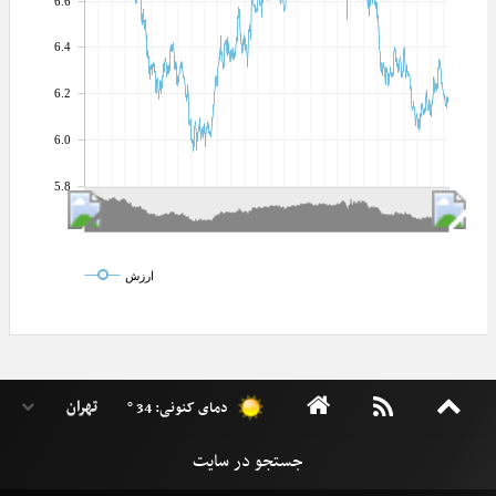
6.6
6.4
6.2
6.0
5.8
ارزش
دمای کنونی: 34 °