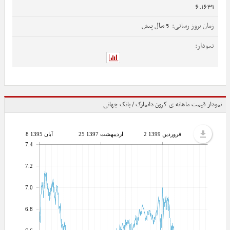
6.1631
5 سال پیش
نمودار قیمت ماهانه ی کرون دانمارک / بانک جهانی
2 فروردین 1399
25 اردیبهشت 1397
8 آبان 1395
7.4
7.2
7.0
6.8