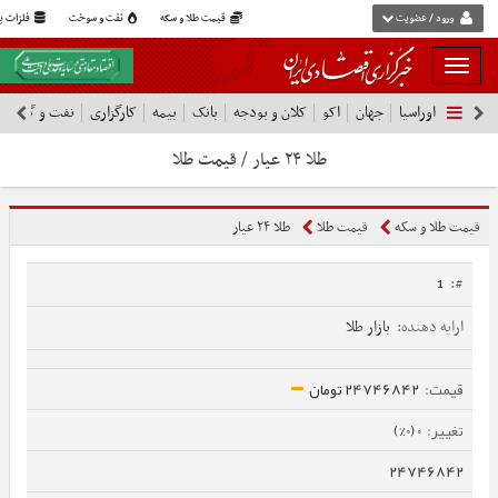
ورود / عضویت
قیمت طلا و سکه
نفت و سوخت
فلزات پا
بار
و
اوراسیا
جهان
اکو
کلان و بودجه
بانک
بیمه
کارگزاری
نفت و گاز
پ
بسته
نمودن
طلا ۲۴ عیار / قیمت طلا
فهرست
قیمت طلا و سکه
قیمت طلا
طلا ۲۴ عیار
1
بازار طلا
24746842 تومان
0 (0%)
24746842