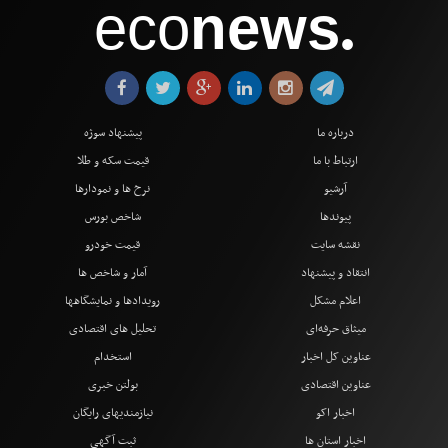
eco
news
●
درباره ما
پیشنهاد سوژه
ارتباط با ما
قیمت سکه و طلا
آرشیو
نرخ ها و نمودارها
پیوندها
شاخص بورس
نقشه سایت
قیمت خودرو
انتقاد و پیشنهاد
آمار و شاخص ها
اعلام مشکل
رویدادها و نمایشگاهها
میثاق حرفه‌ای
تحلیل های اقتصادی
عناوین کل اخبار
استخدام
عناوین اقتصادی
بولتن خبری
اخبار اکو
نیازمندیهای رایگان
اخبار استان ها
ثبت آگهی