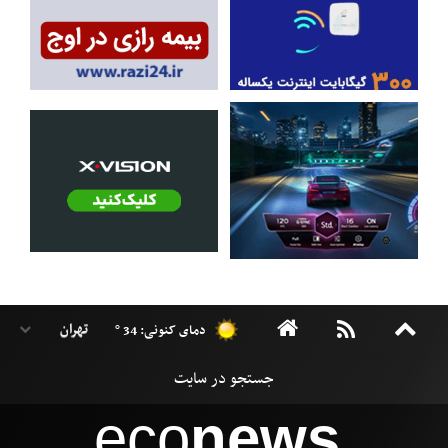
دمای کنونی: 34 °
eco
news