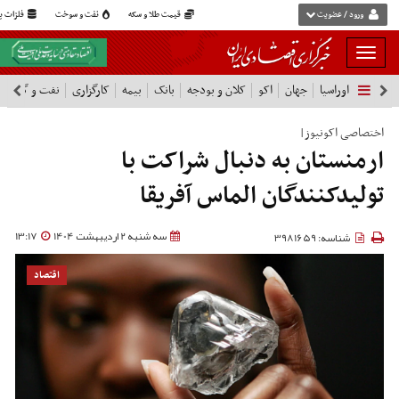
ورود / عضویت
قیمت طلا و سکه
نفت و سوخت
فلزات پا
بار
و
اوراسیا
جهان
اکو
کلان و بودجه
بانک
بیمه
کارگزاری
نفت و گاز
پ
بسته
نمودن
فهرست
اختصاصی اکونیوز|
ارمنستان به دنبال شراکت‌ با
تولیدکنندگان الماس آفریقا
سه شنبه 2 اردیبهشت 1404
13:17
شناسه: 3981659
اقتصاد