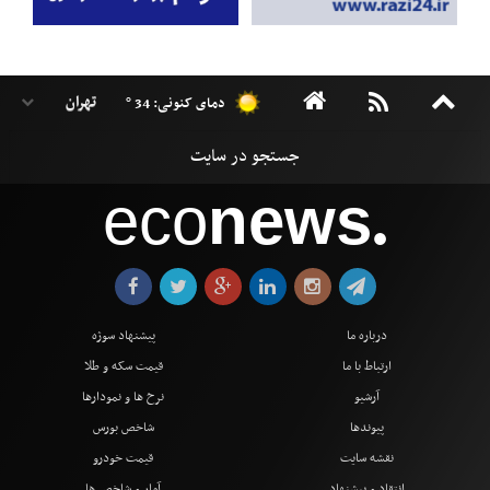
دمای کنونی: 34 °
eco
news
●
درباره ما
پیشنهاد سوژه
ارتباط با ما
قیمت سکه و طلا
آرشیو
نرخ ها و نمودارها
پیوندها
شاخص بورس
نقشه سایت
قیمت خودرو
انتقاد و پیشنهاد
آمار و شاخص ها