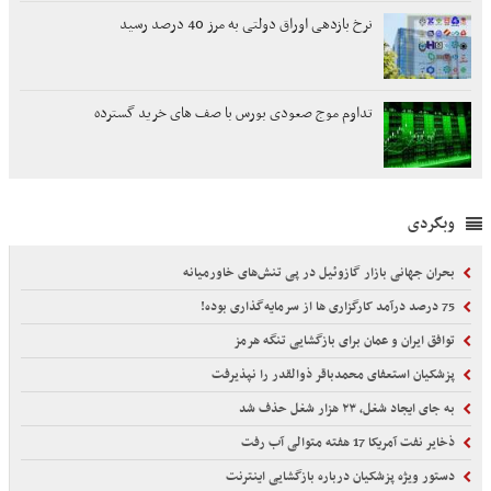
نرخ بازدهی اوراق دولتی به مرز 40 درصد رسید
تداوم موج صعودی بورس با صف های خرید گسترده
وبگردی
بحران جهانی بازار گازوئیل در پی تنش‌های خاورمیانه
75 درصد درآمد کارگزاری ها از سرمایه‌گذاری بوده!
توافق ایران و عمان برای بازگشایی تنگه هرمز
پزشکیان استعفای محمدباقر ذوالقدر را نپذیرفت
به جای ایجاد شغل، ۲۳ هزار شغل حذف شد
ذخایر نفت آمریکا 17 هفته متوالی آب رفت
دستور ویژه پزشکیان درباره بازگشایی اینترنت