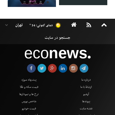
دمای کنونی: 34 °
eco
news
●
درباره ما
پیشنهاد سوژه
ارتباط با ما
قیمت سکه و طلا
آرشیو
نرخ ها و نمودارها
پیوندها
شاخص بورس
نقشه سایت
قیمت خودرو