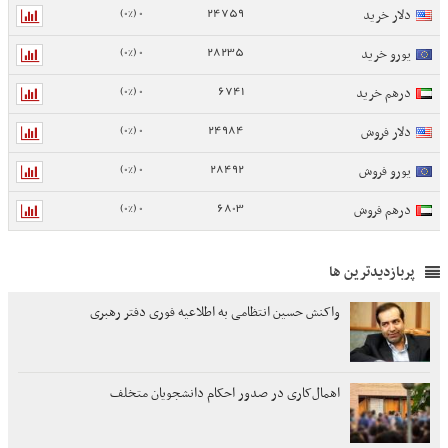
0 (0%)
24759
دلار خرید
0 (0%)
28235
یورو خرید
0 (0%)
6741
درهم خرید
0 (0%)
24984
دلار فروش
0 (0%)
28492
یورو فروش
0 (0%)
6803
درهم فروش
پربازدیدترین ها
واکنش حسین انتظامی به اطلاعیه فوری دفتر رهبری
اهمال‌کاری در صدور احکام‌ دانشجویان متخلف