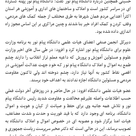
حسینی همچنین درباره دانشگاه پیام نور گفت: دانشگاه پیام نور پهنه گسترده
ای در سراسر کشور است و املاک و ساختمان های اداری و آموزشی هر استان
اکثراً اهدایی مردم همان شهرها به طرق مختلف از جمله کمک های مردمی،
وقف کردن و کمک افراد خیر بنا شدند و چنین مراکزی بر این اساس مجوز راه
اندازی داده شده بود.
دبیرکل انجمن صنفی اعضای هیات علمی دانشگاه پیام نور به برنامه وزارت
علوم برای دانشگاه پیام نور اشاره کرد و افزود: در طی سال های اخیر وزارت
علوم و مسئولین آموزش و پرورش که داعیه معلم تراز انقلاب را دارند چشم
طمع به اموال و املاک دانشگاه پیام نور که خود جهت عدالت آموزشی در
اقصی نقاط کشور به آنها نیاز دارد، چشم دوخته اند ولی تاکنون مقاومت
مردمی و مسئولین دانشگاه اجازه ندادند به اهداف خود برسند.
عضو هیات علمی دانشگاه افزود: در حال حاضر و در روزهای آخر دولت فعلی
حسب اطلاعات واصله علیرغم مخالفت و مقاومت شدید رئیس دانشگاه پیام
نور و تلاش همه جانبه وی برای حفظ و صیانت از کیان و هویت و اموال
دانشگاه، برنامه ای وجود دارد که با قید فوریت و حدت و شدت مضاعف،
هیات امنا برگزار شود و مصوبه ای در خصوص اموال و املاک دانشگاه به
تصویب برساند، این در حالی است که دکتر مخبر سرپرست ریاست جمهوری و