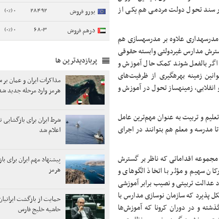
کار اشاره شده است و در سند تحول دولت مردمی هم یکی از
0 (0%)
28492
یورو فروش
0 (0%)
6803
درهم فروش
وی گفت: قرار است ما به صورت ویژه نقش و حضور مردم را در حوزه مدرسه‎داری علاوه بر مدرسه‎سازی هم
گسترش مدارس غیردولتی وابسته حقوقی
پربازدیدترین ها
 اگر بالفعل شوند کمک حال آموزش و
پرورش کشور خواهند بود و باید با تسهیل فرآیندها و بازنگری در قوانین زمینه بهره‎گیری از ظرفیت‌های
مذاکرات ایران و عمان بر س
نیکوکاری، خیری و بکارگیری توان نهادهای دولتی و غیردولتی، مذهبی و انقلابی، زمینه‎ساز تحول در آموزش و
هرمز وارد مرحله جدید شد
لتی و حاکمیتی باید توجه ویژه‎ای به نظام تعلیم و تربیت به عنوان مهم‌ترین عامل
شرط ایران برای بازگشایی ت
ا مدرسه و معلم هم بتوانند در اجرای
اعلام شد
عنوان کرد: مجموعه اقداماتی که ناظر بر گسترش
پیشنهاد مهم ایران برای با
هرمز
ن سهیم و مؤثر با اتخاذ الگوهای و
د عدالت تربیتی و نصیب برابر آموزشی
 و هوشمندسازی باید شکل پذیرد که سازمان نوسازی مدارس با
حمایت از بازگشت ایرانیان
ته و در دوران کرونا که آموزش‌ها
حاشیه خلیج فارس