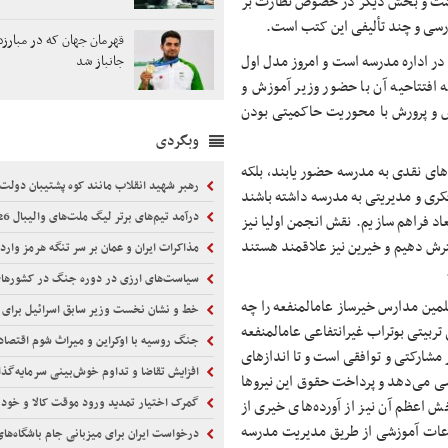
اشت و بخش دیگر در خصوص نظارت بر
رسی و چند تألیفی این کتب است.
قهرمان جهان که در مبارزه ب
ر اداره مدرسه است و امروز مدل اول
جانباز شد
 افتتاحیه آن با حضور وزیر آموزش و
 و پرورش با محوریت حاکمیتی بودن
وبگردی
و کمک‌های نقدی به مدرسه حضور یابند، بلکه
رهبر شهید انقلاب مانند کوه پشتیبان دولت 
ری و مدیریتی به مدرسه داشته باشند
درآمد تیم‌های برتر لیگ ملت‌های والیبال VNL 2026
اد فراهم سازیم. نقش انجمن اولیا نیز
سترش دهیم و خیرین نیز علاقمند هستند
مذاکرات ایران و عمان بر سر تنگه هرمز وارد مرحل
سیاست‌های ارزی در دوره جنگ در کشورها
معلمین مدارس
خیرساز
عام‎المنفعه را چه
خط و نشان نخست وزیر سابق اسرائیل برای 
 تربیتی
بوتراب
غیرانتفاعی عام‎المنفعه
جنگ روسیه با اوکراین و میراث شوم اقتصاد
است و شهریه از دانش آموزان دریافت نمی‌کنند. فعالیت‌ها و انجام امور مشارکتی و توافقی است و تا اندازه‎ای
افزایش تقاضا و تداوم خوش‌بینی سرمایه‌گذاران
ی می‌دهد و پرداخت حقوق این نیروها
گمرک اختیار تمدید ورود موقت کالا و خودرو را ا
 اعظم آن نیز از آورده‌های خیری از
ساعات آموزشی از طریق مدیریت مدرسه
درخواست ایران برای میزبانی جام باشگاه‌های فوت