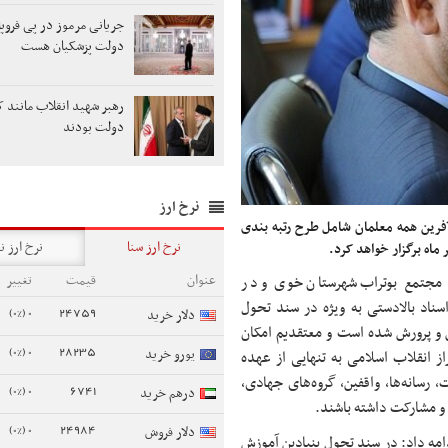
جریانی مرموز در پی فروپ
دولت پزشکیان هست
رهبر شهید انقلاب مانند ک
دولت بودند
نرخ ارز
رین همه معلمان شامل طرح رتبه بندی
نرخ ارز سنا
نرخ ارز ن
اه برگزار خواهد کرد.
عنوان
قیمت
تغییر
ح مجتمع
بوتراب
شهرستان خوی و در
سناد بالادستی به ویژه در سند تحول
0 (0%)
24759
دلار خرید
 و پرورش شده است و معتقدیم امکان
0 (0%)
28235
یورو خرید
ز انقلاب اسلامی به تنهایی از عهده
 رسانه‌ها،
واقفین
، گروه‌های جهادی،
0 (0%)
6741
درهم خرید
و مشارکت داشته باشند.
0 (0%)
24984
دلار فروش
مه داد: در سند تحول بنیادین آموزش