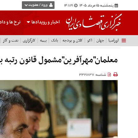
پنجشنبه 15 مرداد 1405
14:1:22
ورود / عضویت
اخبار و رویدادها
نرخ ها
و داده
اوراسیا
جهان
اکو
کلان و بودجه
بانک
بیمه
کارگزاری
نفت و گاز
معلمان"مهرآفرین"مشمول قانون رتبه 
شناسه: 3321837