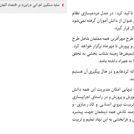
سایه سنگین کم آبی «راین» بر اقتصاد آلمان
رئیس سازمان مدارس و مراکز غیردولتی و توسعه مشارکت‌های مردمی تاکید کرد: در مدل مردمی‎سازی نظام
نوان از دانش آموزان گرفته نمی‌شود
 قرار گیرد.
طرح مهرآفرین همه معلمان شامل طرح
 پرورش تا مهرماه برگزار خواهد کرد.
 تبعیض‌ها زمینه شتاب بخشی به تحقق
به همراه داشته باشد.
وی ادامه داد: در خصوص معلمان مدارس غیردولتی طرحی به مجلس ارائه کرده‎ایم و در حال پیگیری آن هستیم
د.
 تنهایی امکان مدیریت این همه دانش
را در سراسر کشور ندارد و نگاه حمایتی دولت مردمی سیزدهم به آموزش و پرورش و در راستای اجرایی‎سازی
بیت نیروی انسانی و کادر سازی، و
جوان‎سازی مدیریت نظام سیاسی اجتماعی کشور و موضوع تربیت نیازمند تلاش همه ذی‎نفعان جهت پیشبرد
و فرابخشی به این نهاد تعلیم و تربیت