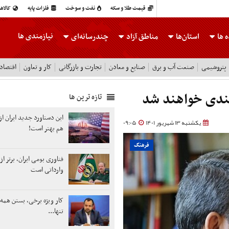
قیمت طلا و سکه
نفت و سوخت
فلزات پایه
کالاه
نیازمندی ها
 ها
استان‌ها
مناطق آزاد
چندرسانه‌ای
پتروشیمی
صنعت آب و برق
صنایع و معادن
تجارت و بازرگانی
کار و تعاون
اقتصاد
بندی خواهند شد
تازه ترین ها
این دستاورد جدید ایران از
یکشنبه 13 شهریور 1401
09:05
هم بهتر است!
فرهنگ
فناوری بومی ایران، برتر از
وارداتی است
کار ویژه برخی، بستن همه 
تنها...