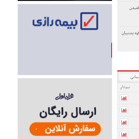
اشیدن
وه پشتیبان
یمایی
نمودار