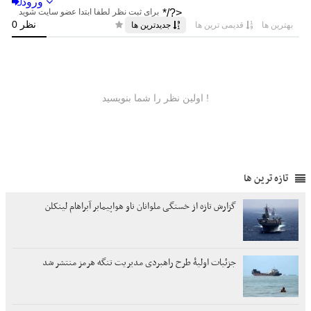
تازه ترین ها
گزارش تازه از خستگی ملوانان ناو هواپیمابر آبراهام لینکلن
جزئیات اولیۀ طرح راهبردی مدیریت تنگه هرمز منتشر شد