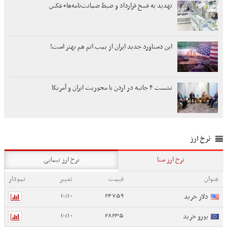
تهدید به فسخ قرارداد و ضبط ضمانت‌نامه‌ها+عکس
این دستاورد جدید ایران از بمب اتم هم بهتر است!
نشست ۴ جانبه در اردن با محوریت ایران و آمریکا
نرخ ارز
نرخ ارز سنا
نرخ ارز نیمایی
عنوان
قیمت
تغییر
نمودار
0 (0%)
24759
دلار خرید
0 (0%)
28235
یورو خرید