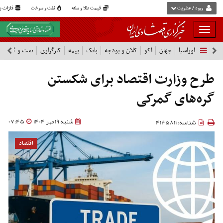
ورود / عضویت
قیمت طلا و سکه
نفت و سوخت
فلزات پا
بار
و
اوراسیا
جهان
اکو
کلان و بودجه
بانک
بیمه
کارگزاری
نفت و گاز
پ
بسته
نمودن
فهرست
طرح وزارت اقتصاد برای شکستن
گره‌های گمرکی
شنبه 19 مهر 1404
07:45
شناسه: 4145811
اقتصاد