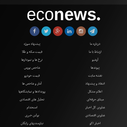
eco
news
●
درباره ما
پیشنهاد سوژه
ارتباط با ما
قیمت سکه و طلا
آرشیو
نرخ ها و نمودارها
پیوندها
شاخص بورس
نقشه سایت
قیمت خودرو
انتقاد و پیشنهاد
آمار و شاخص ها
اعلام مشکل
رویدادها و نمایشگاهها
میثاق حرفه‌ای
تحلیل های اقتصادی
عناوین کل اخبار
استخدام
عناوین اقتصادی
بولتن خبری
اخبار اکو
نیازمندیهای رایگان