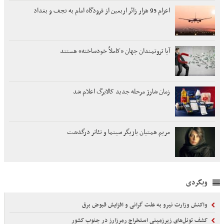
اعزام 95 هزار زائر اربعین از فرودگاه امام به نجف و بغداد
آیا ثروتمندان جهان «کاملاً خودساخته» هستند
زمان شارژ مرحله جدید کالابرگ اعلام شد
مریم همتیان بازیگر سینما و تئاتر درگذشت
وبگردی
واکنش وزارت نیرو به علت گرانی و افزایش قبوض برق
کشف تونل‌های زیرزمینی استخراج رمرزارز در جنوب کشور