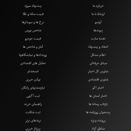
درباره ما
پیشنهاد سوژه
ارتباط با ما
قیمت سکه و طلا
آرشیو
نرخ ها و نمودارها
پیوندها
شاخص بورس
نقشه سایت
قیمت خودرو
انتقاد و پیشنهاد
آمار و شاخص ها
اعلام مشکل
رویدادها و نمایشگاهها
میثاق حرفه‌ای
تحلیل های اقتصادی
عناوین کل اخبار
استخدام
عناوین اقتصادی
بولتن خبری
اخبار اکو
نیازمندیهای رایگان
اخبار استان ها
ثبت آگهی
بازتاب رسانه ها
راهنمای خرید
پیشخوان روزنامه ها
ثبت شکایت
پرونده ویژه
برندهای برتر
مناطق آزاد
رپرتاژ خبری