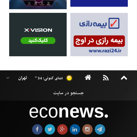
دمای کنونی: 34 °
eco
news
●