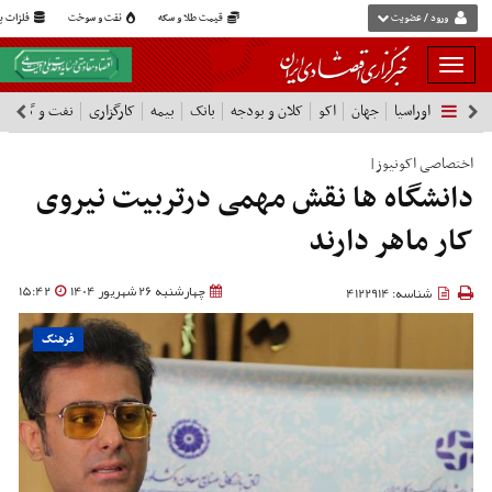
ورود / عضویت
قیمت طلا و سکه
نفت و سوخت
فلزات پا
بار
و
اوراسیا
جهان
اکو
کلان و بودجه
بانک
بیمه
کارگزاری
نفت و گاز
پ
بسته
نمودن
فهرست
اختصاصی اکونیوز|
دانشگاه ها نقش مهمی درتربیت نیروی
کار ماهر دارند
چهارشنبه 26 شهریور 1404
15:42
شناسه: 4122914
فرهنگ