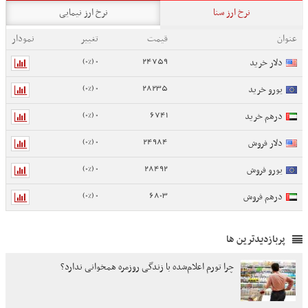
نرخ ارز سنا
نرخ ارز نیمایی
عنوان
قیمت
تغییر
نمودار
0 (0%)
24759
دلار خرید
0 (0%)
28235
یورو خرید
0 (0%)
6741
درهم خرید
0 (0%)
24984
دلار فروش
0 (0%)
28492
یورو فروش
0 (0%)
6803
درهم فروش
پربازدیدترین ها
چرا تورم اعلام‌شده با زندگی روزمره همخوانی ندارد؟