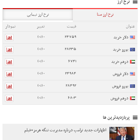
نرخ ارز
نرخ ارز سنا
نرخ ارز نیمایی
عنوان
قیمت
تغییر
نمودار
0 (0%)
24759
دلار خرید
0 (0%)
28235
یورو خرید
0 (0%)
6741
درهم خرید
0 (0%)
24984
دلار فروش
0 (0%)
28492
یورو فروش
0 (0%)
6803
درهم فروش
پربازدیدترین ها
اظهارات جدید ترامپ درباره مدیریت تنگه هرمز+فیلم