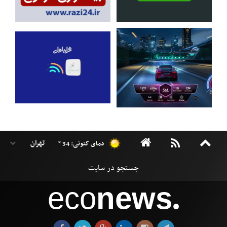
دمای کنونی: 34 °
eco
news
●