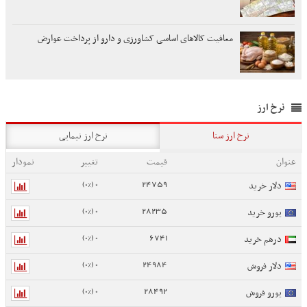
معافیت کالاهای اساسی کشاورزی و دارو از پرداخت عوارض
نرخ ارز
نرخ ارز سنا
نرخ ارز نیمایی
عنوان
قیمت
تغییر
نمودار
0 (0%)
24759
دلار خرید
0 (0%)
28235
یورو خرید
0 (0%)
6741
درهم خرید
0 (0%)
24984
دلار فروش
0 (0%)
28492
یورو فروش