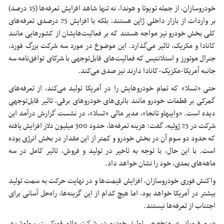
خودروسازان، از جمله تویوتا و هوندا، نه تنها شاهد افزایش تعرفه‌ها (15 درصد)
بر واردات از بازار داخلی ژاپن هستند، بلکه با افزایش 25 درصدی تعرفه‌های
کلی بخش خودرو نیز مواجه هستند که بر فعالیت‌هایشان از کشورهایی مانند
کانادا و مکزیک، تاثیر می‌گذارد. این موضوع در مورد سه شرکت بزرگ فورد،
جنرال موتورز و استلانتیس که فعالیت‌های قابل‌توجهی با شرکای توافق‌نامه سه
جانبه آمریکا-مکزیک-کانادا دارند نیز صدق می‌کند.
حتی «تسلا» که تمام خودروهایش را در آمریکا تولید می‌کند، از تعرفه‌های
گمرکی بر قطعات خودرو مانند باتری‌های خودروهای برقی، تاثیر قابل‌توجهی
دیده است. «وایبهاو تانجا»، مدیر مالی «تسلا»، در نشست گزارش درآمد این
شرکت در 23 ژوئیه، گفت: هزینه تعرفه‌ها، حدود 300 میلیون دلار افزایش یافته
که حدود دو سوم آن در بخش خودرو و کمتر از این مقدار در بخش انرژی بوده
است. با این حال، با توجه به تاخیر در تولید و فروش، تاثیر کامل در سه
ماهه‌های بعدی، خود را نشان خواهد داد.
واکنش فوری خودروسازان، افزایش قیمت‌ها و در نهایت حرکت به سمت تولید
بیشتر در آمریکا خواهد بود، اما هیچ‌ کدام از این گزینه‌ها، راه‌حل آسانی برای
اجتناب از تعرفه‌ها نیستند.
«سم فیورانی»، متخصص تولید خودرو در شرکت «اتو فورکست سولوشن»،