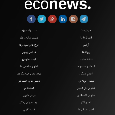
eco
news
●
درباره ما
پیشنهاد سوژه
ارتباط با ما
قیمت سکه و طلا
آرشیو
نرخ ها و نمودارها
پیوندها
شاخص بورس
نقشه سایت
قیمت خودرو
انتقاد و پیشنهاد
آمار و شاخص ها
اعلام مشکل
رویدادها و نمایشگاهها
میثاق حرفه‌ای
تحلیل های اقتصادی
عناوین کل اخبار
استخدام
عناوین اقتصادی
بولتن خبری
اخبار اکو
نیازمندیهای رایگان
اخبار استان ها
ثبت آگهی