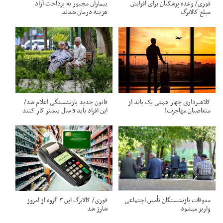
فوری/ وعده پزشکیان برای افزایش
بیماران مجبور به پرداخت آزاد
مبلغ کالابرگ
هزینه درمان شدند
کلاهبرداری چهار همتی یک باند از
قانون جدید بازنشستگی اعلام شد/
متقاضیان مهاجرت!
این افراد باید 5 سال بیشتر کار کنند
معوقات بازنشستگان تأمین اجتماعی
فوری/ کالابرگ این ۳ گروه از امروز
واریز میشود
شارژ شد