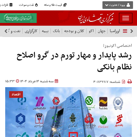
ورود / عضویت
قیمت طلا و سکه
نفت و سوخت
فلزات پا
بار
و
اوراسیا
جهان
اکو
کلان و بودجه
بانک
بیمه
کارگزاری
نفت و گاز
پ
بسته
نمودن
فهرست
اختصاصی اکونیوز|
رشد پایدار و مهار تورم در گرو اصلاح
نظام بانکی
سه شنبه 14 مرداد 1404
15:33
شناسه: 4083287
اقتصاد