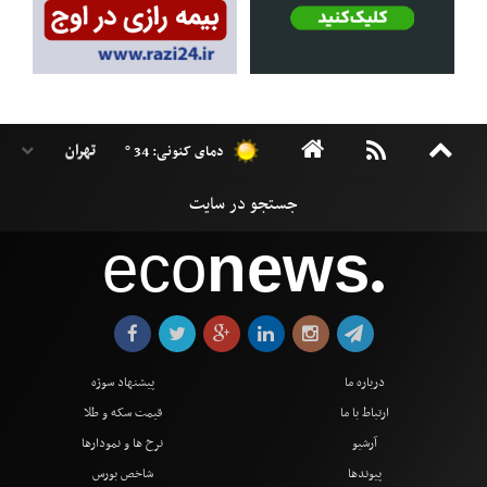
دمای کنونی: 34 °
eco
news
●
درباره ما
پیشنهاد سوژه
ارتباط با ما
قیمت سکه و طلا
آرشیو
نرخ ها و نمودارها
پیوندها
شاخص بورس