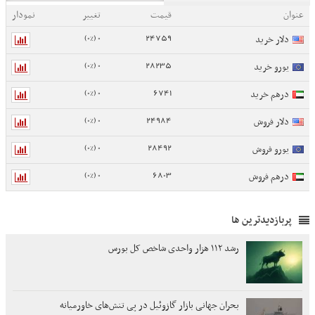
عنوان
قیمت
تغییر
نمودار
0 (0%)
24759
دلار خرید
0 (0%)
28235
یورو خرید
0 (0%)
6741
درهم خرید
0 (0%)
24984
دلار فروش
0 (0%)
28492
یورو فروش
0 (0%)
6803
درهم فروش
پربازدیدترین ها
رشد ۱۱۲ هزار واحدی شاخص کل بورس
بحران جهانی بازار گازوئیل در پی تنش‌های خاورمیانه