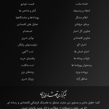
نقشه سایت
قیمت خودرو
انتقاد و پیشنهاد
آمار و شاخص ها
اعلام مشکل
رویدادها و نمایشگاهها
میثاق حرفه‌ای
تحلیل های اقتصادی
عناوین کل اخبار
استخدام
عناوین اقتصادی
بولتن خبری
اخبار اکو
نیازمندیهای رایگان
اخبار استان ها
ثبت آگهی
بازتاب رسانه ها
راهنمای خرید
پیشخوان روزنامه ها
ثبت شکایت
پرونده ویژه
برندهای برتر
مناطق آزاد
رپرتاژ خبری
کلیه حقوق مادی و معنوی این سایت متعلق به هلدینگ فرهنگی،اقتصادی و رسانه ای
اکو می باشد و استفاده از مطالب با ذکر منبع بلامانع است .