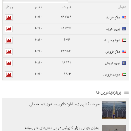
عنوان
قیمت
تغییر
نمودار
0 (0%)
24759
دلار خرید
0 (0%)
28235
یورو خرید
0 (0%)
6741
درهم خرید
0 (0%)
24984
دلار فروش
0 (0%)
28492
یورو فروش
0 (0%)
6803
درهم فروش
پربازدیدترین ها
سرمایه‌گذاری 5 میلیارد دلاری صندوق توسعه ملی
بحران جهانی بازار گازوئیل در پی تنش‌های خاورمیانه