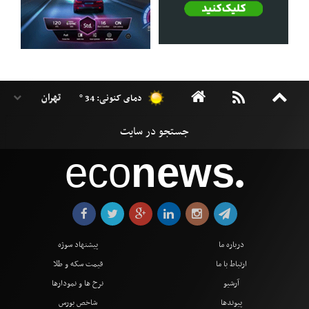
دمای کنونی: 34 °
eco
news
●
درباره ما
پیشنهاد سوژه
ارتباط با ما
قیمت سکه و طلا
آرشیو
نرخ ها و نمودارها
پیوندها
شاخص بورس