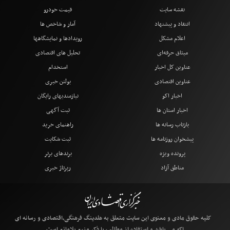
نقشه سایت
قیمت خودرو
انتقاد و پیشنهاد
آمار و شاخص ها
اعلام مشکل
رویدادها و نمایشگاهها
میثاق حرفه‌ای
تحلیل های اقتصادی
عناوین کل اخبار
استخدام
عناوین اقتصادی
بولتن خبری
اخبار اکو
نیازمندیهای رایگان
اخبار استان ها
ثبت آگهی
بازتاب رسانه ها
راهنمای خرید
پیشخوان روزنامه ها
ثبت شکایت
پرونده ویژه
برندهای برتر
مناطق آزاد
رپرتاژ خبری
کلیه حقوق مادی و معنوی این سایت متعلق به هلدینگ فرهنگی،اقتصادی و رسانه ای
اکو می باشد و استفاده از مطالب با ذکر منبع بلامانع است .