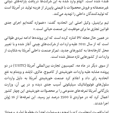
هند» شده است. اتهام وارد شده به این شرکت‌ها دریافت یارانه‌های دولتی
غیرمنصفانه و فروش محصولات با قیمتی پایین‌تر از هزینه تولید در آمریکا است
که تولیدکنندگان داخلی را تهدید می‌کند.
تیم برایتبیل، وکیل اصلی این اتحادیه گفت: «همواره گفته‌ایم اجرای جدی
قوانین تجاری ما برای موفقیت این صنعت حیاتی است.»
در همین حال مجله PV اشاره کرده است که این پرونده‌ها ادامه نبردی طولانی
است که از سال 2011 علیه واردات از شرکت‌های چینی آغاز شده و با تغییر
محل کارخانه‌ها به کشورهای جدید، تمرکز صنعت داخلی آمریکا به شکایت از
واردات از کشورهایی تازه منتقل شده است.
از سوی دیگر در ماه مه، کمیسیون تجارت بین‌المللی آمریکا (USITC) در دو
پرونده مشابه علیه واردات خورشیدی از کامبوج، مالزی، تایلند و ویتنام به نفع
اتحادیه رای داد و اعلام کرد صنعت خورشیدی آمریکا به دلیل واردات
سلول‌های فوتوولتائیک سیلیکونی آسیب جدی دیده و در پی آن، وزارت
بازرگانی آمریکا تعرفه‌های متنوعی را بر محصولات خورشیدی این چهار کشور
اعمال کرد که در مواردی تا 3500 درصد نیز رسید. این تعرفه‌ها از 16 ژوئن
اجرا شدند.
اما واقعیت اینجاست که با توجه به سهولت احداث خطوط تولید و مونتاژ