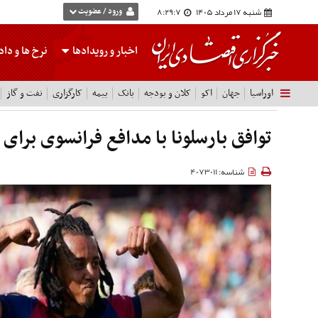
شنبه 17 مرداد 1405
8:29:8
ورود / عضویت
اخبار و رویدادها
نرخ ها
و داده
اوراسیا
جهان
اکو
کلان و بودجه
بانک
بیمه
کارگزاری
نفت و گاز
توافق بارسلونا با مدافع فرانسوی برای 
شناسه: 4073011