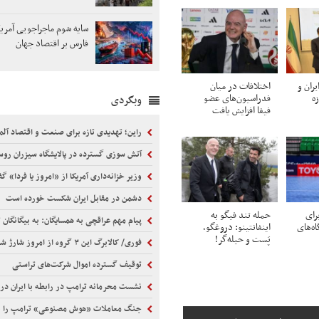
سایه شوم ماجراجویی آمریک
فارس بر اقتصاد جهان
یران و
اختلافات در میان
ه
فدراسیون‌های عضو
وبگردی
فیفا افزایش یافت
راین؛ تهدیدی تازه برای صنعت و اقتصاد آلم
آتش سوزی گسترده در پالایشگاه سیزران روس
وزیر خزانه‌داری آمریکا از «امروز یا فردا» گ
دشمن در مقابل ایران شکست خورده است
رای
حمله تند فیگو به
پیام مهم عراقچی به همسایگان: به بیگانگان 
اه‌های
اینفانتینو: دروغگو،
پَست‌ و حیله‌گر!
فوری/ کالابرگ این ۳ گروه از امروز شارژ شد
توقیف گسترده اموال شرکت‌های تراستی
نشست محرمانه ترامپ در رابطه با ایران در
جنگ معاملات «هوش مصنوعی» ترامپ را ناب