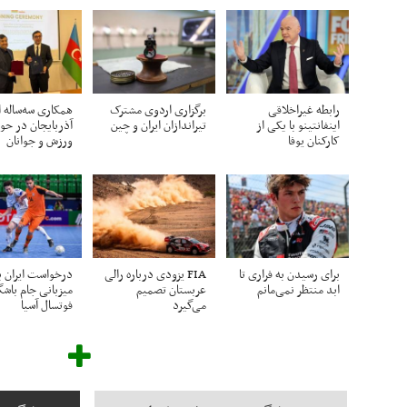
رابطه غیراخلاقی
برگزاری اردوی مشترک
همکاری سه‌ساله ا
اینفانتینو با یکی از
تیراندازان ایران و چین
آذربایجان در حوز
کارکنان یوفا
ورزش و جوانان
برای رسیدن به فراری تا
FIA یزودی درباره رالی
درخواست ایران ب
ابد منتظر نمی‌مانم
عربستان تصمیم
میزبانی جام باشگ
می‌گیرد
فوتسال آسیا