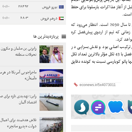
0 (0%)
28492
قبل از آغاز مذاکرات بارسلونا برای حفظ
یورو فروش
 است.
0 (0%)
6803
درهم فروش
قرارداد فعلی کونده تا سال 2027 اعتبار دارد و برنامه باشگاه تمدید آن تا سال 2030 است. انتظار می‌رود که
زمانی که تیم از اردوی پیش‌فصل کره
پربازدیدترین ها
واهد کرد.
الیگا بازیکن ترکیب اصلی بود و نقش بسزایی در
رایزنی بن سلمان و مکرون د
موفقیت‌های این تیم در فتح تمام رقابت‌های داخلی داشت. او در پایان فصل با 43 تکل مؤثر بالاترین تعداد تکل
تحولات منطقه
تنها پائو کوبارسی نسبت به کونده دقایق
ماجراجویی آمریکا در هرمز
«آسه‌آن»
راین؛ تهدیدی تازه برای 
اقتصاد آلمان
تلاش هدفمند برای اعمال 
دولت «پدرو سانچز»