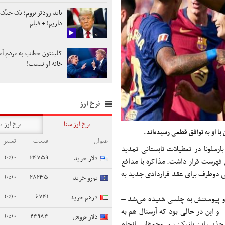
باید زودتر بروم؛ یک جنگ
داریم! + فیلم
کلینتون خطاب به مردم آمر
خانه او نیست!
نرخ ارز
نرخ ارز سنا
نرخ ارز ن
 با او به توافق قطعی رسیده‌اند.
عنوان
قیمت
تغییر
ارسلونا در تعطیلات تابستانی تمدید
0 (0%)
24759
دلار خرید
ین فهرست قرار داشت. مذاکره با مدافع
عی دوطرف برای عقد قراردادی جدید به
0 (0%)
28235
یورو خرید
0 (0%)
6741
درهم خرید
مزمه‌هایی مبنی بر احتمال جدایی این مدافع 26 ساله و پیوستنش به چلسی شنیده می‌شد –
 و این در حالی بود که آرسنال هم به
0 (0%)
24984
دلار فروش
 جذب این بازیکن پرس‌و‌جوهایی انجام