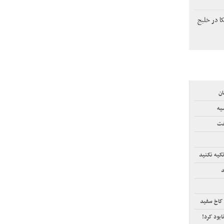
ا در خلیج
ان
یه
فت
تکیه نکنید
 کاخ سفید
ود کرد!