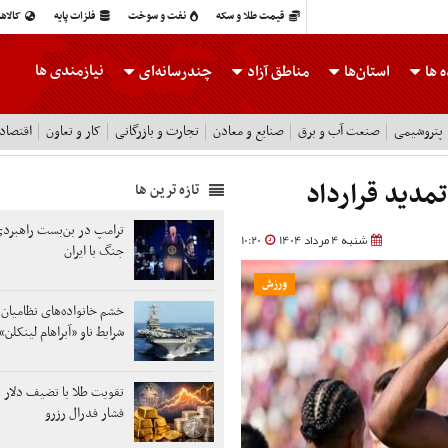
قیمت طلا و سکه
نفت و سوخت
فلزات پایه
کالاه
نیازمندی ها
 ها
استان‌ها
مناطق آزاد
چندرسانه‌ای
پتروشیمی
صنعت آب و برق
صنایع و معادن
تجارت و بازرگانی
کار و تعاون
اقتصاد
تمدید قرارداد
تازه ترین ها
ترامپ در بن‌بست راهبردی
شنبه 4 مرداد 1404
10:20
جنگ با ایران
ورزش
خشم خانواده‌های نظامیان 
شرایط ناو «آبراهام لینکلن»
تقویت طلا با تضیف دلار 
فشار فدرال رزرو