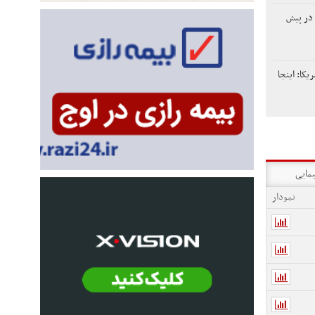
 در پیش
یکا: اینجا
یمایی
نمودار