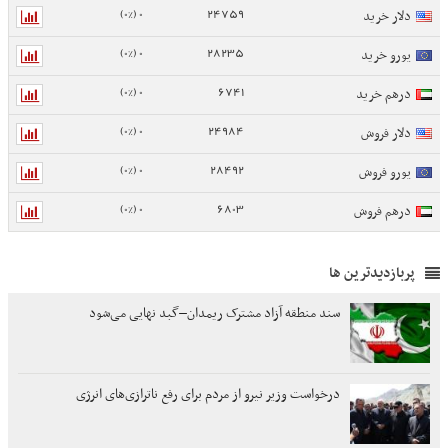
0 (0%)
24759
دلار خرید
0 (0%)
28235
یورو خرید
0 (0%)
6741
درهم خرید
0 (0%)
24984
دلار فروش
0 (0%)
28492
یورو فروش
0 (0%)
6803
درهم فروش
پربازدیدترین ها
سند منطقه آزاد مشترک ریمدان–گبد نهایی می‌شود
درخواست وزیر نیرو از مردم برای رفع ناترازی‌های انرژی