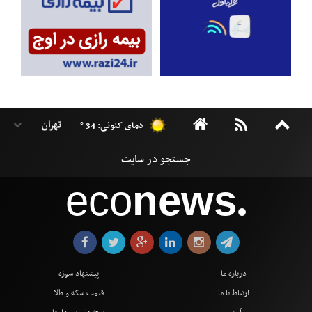
دمای کنونی: 34 °
eco
news
●
درباره ما
پیشنهاد سوژه
ارتباط با ما
قیمت سکه و طلا