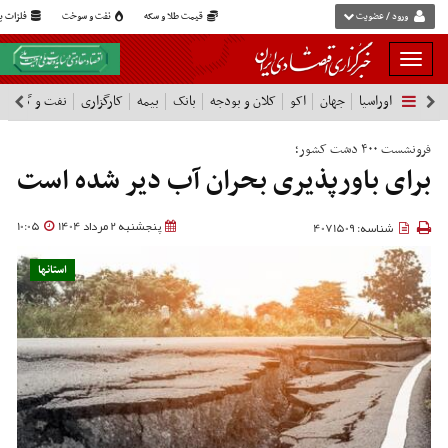
ورود / عضویت
قیمت طلا و سکه
نفت و سوخت
فلزات پا
بار
و
اوراسیا
جهان
اکو
کلان و بودجه
بانک
بیمه
کارگزاری
نفت و گاز
پ
بسته
نمودن
فرونشست ۴۰۰ دشت‌ کشور؛
فهرست
برای باورپذیری بحران آب دیر شده است
پنجشنبه 2 مرداد 1404
10:05
شناسه: 4071509
استانها