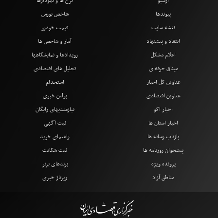
آرشیو
نرخ ها و نمودارها
پیوندها
شاخص بورس
نقشه سایت
قیمت خودرو
انتقاد و پیشنهاد
آمار و شاخص ها
اعلام مشکل
رویدادها و نمایشگاهها
میثاق حرفه‌ای
تحلیل های اقتصادی
عناوین کل اخبار
استخدام
عناوین اقتصادی
بولتن خبری
اخبار اکو
نیازمندیهای رایگان
اخبار استان ها
ثبت آگهی
بازتاب رسانه ها
راهنمای خرید
پیشخوان روزنامه ها
ثبت شکایت
پرونده ویژه
برندهای برتر
مناطق آزاد
رپرتاژ خبری