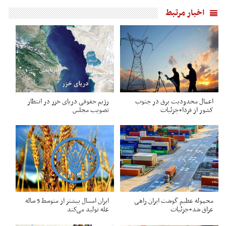
اخبار مرتبط
اعمال محدودیت برق در جنوب
رژیم حقوقی دریای خزر در انتظار
کشور از فردا+جزئیات
تصویب مجلس
محموله عظیم گوشت ایران راهی
ایران امسال بیشتر از متوسط 5 ساله
عراق شد+جزئیات
غله تولید می‌کند