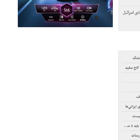
ق اسرائیل
 جنگ
 کاخ سفید
لف
ایرانی‌ها
نیست
ر کنند