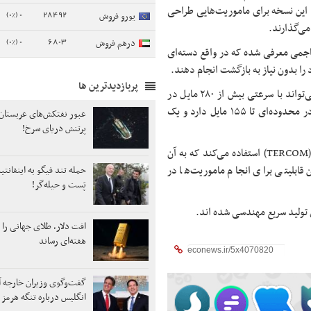
Gre آن را توسعه داده است. این نسخه برای ماموریت‌هایی طراحی
0 (0%)
28492
یورو فروش
 می‌گذارند.
0 (0%)
6803
درهم فروش
ک‌طرفه» (OWE) یا پهپاد دوربرد تهاجمی معرفی شده که در واقع دسته‌ای
را بدون نیاز به بازگشت انجام دهند.
پربازدیدترین ها
شرکت MGI در جریان رونمایی رسمی پهپاد اعلام کرد اسکای شارک می‌تواند با سرعتی بیش از ۲۸۰ مایل در
ساعت (۴۵۰ کیلومتر بر ساعت) پرواز کند، قابلیت اصابت به اهداف در محدوده‌ای تا ۱۵۵ مایل دارد و یک
عبور نفتکش‌های عربستان 
پرتنش دریای سرخ!
علاوه بر این، این پهپاد از سیستم ناوبری «مطابقت با توپوگرافی زمین» (TERCOM) استفاده می‌کند که به آن
 قابلیتی برای انجام ماموریت‌ها در
حمله تند فیگو به اینفانتی
پَست‌ و حیله‌گر!
 تولید سریع مهندسی شده اند.
هفته‌ای رساند
گفت‌وگوی وزیران خارجه آم
انگلیس درباره تنگه هرمز