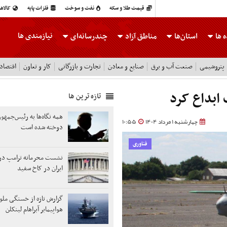
قیمت طلا و سکه
نفت و سوخت
فلزات پایه
کالاه
نیازمندی ها
 ها
استان‌ها
مناطق آزاد
چندرسانه‌ای
پتروشیمی
صنعت آب و برق
صنایع و معادن
تجارت و بازرگانی
کار و تعاون
اقتصاد
ابداع کرد
تازه ترین ها
همه نگاه‌ها به رئیس‌جمهو
چهارشنبه 1 مرداد 1404
10:55
دوخته شده است
فناوری
نشست محرمانه ترامپ در ر
ایران در کاخ سفید
گزارش تازه از خستگی ملوان
هواپیمابر آبراهام لینکلن