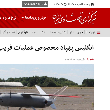
جمعه 16 مرداد 1405
2:38:6
ورود / عضویت
اخبار و رویدادها
نرخ ها
و داده
اوراسیا
جهان
اکو
کلان و بودجه
بانک
بیمه
کارگزاری
نفت و گاز
انگلیس پهپاد مخصوص عملیات فریب 
شناسه: 4070820