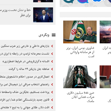
خط و نشان نخست وزیر ساب
برای قطر
وبگردی
بازارهای داخلی و خارجی زیر ضرب سنگین
 ایران
فناوری بومی ایران، برتر
تر
از هر سامانه وارداتی
نشست محرمانه ترامپ در رابطه با ایران در
است
افسانه «گران‌فروشی در شرایط اضطراری»
صاعقه جان بازیکن ۲۴ ساله را گرفت
اهمال‌کاری در صدور احکام‌ دانشجویان متخ
راهنمای انتخاب صرافی ارز دیجیتال امن برای 
پرداخت مستقیم، جایگزین حذف واسطه‌ها 
ضرر 541 میلیون دلاری
شرکت فضایی ایلان
قانون جدید بازنشستگی اعلام شد/ این افراد باید 5 سال بیشتر کا
نگ
ماسک
افت دلار، طلای جهانی را به اوج ۷ هفته‌ای رساند