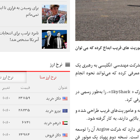
برای رسیدن به فراری تا اب
نمی‌مانم
آمریکا مشخص شد!
وریت های فریب ابداع کرده که می توان
نرخ ارز
 شرکت مهندسی انگلیسی به رهبری یک
عرفی کرده که می‌تواند نحوه انجام
نرخ ارز سنا
نرخ ارز ن
عنوان
قیمت
تغییر
شرکت MGI Engineering سیستم پهپاد نسل آتی خود به نام اسکای شارک « SkyShark»، را به‌طور رسمی در
0 (0%)
24759
دلار خرید
0 (0%)
28235
له و ماموریت‌های فریب طراحی شده و
یورو خرید
ایی دارند، به کار گرفته شود.
0 (0%)
6741
درهم خرید
پهپاد مذکور در دونسخه ساخته می شود. یکی از آنها موتور توربینی گازی دارد که شرکت Argive آن را توسعه
0 (0%)
24984
دلار فروش
 و خودکفا است. نسخه دوم پهپاد یک موتور فن