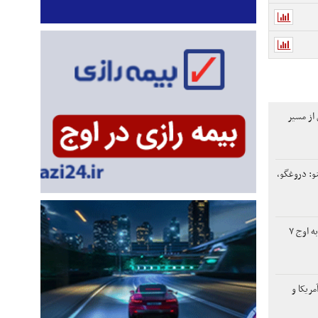
از مسیر
نو: دروغگو،
افت دلار، طلای جهانی را به اوج ۷
ریکا و