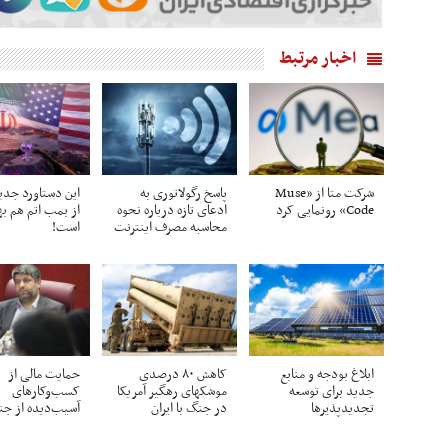
اخبار مرتبط
شرکت متا از «Muse
پاسخ رگولاتوری به
این دستاورد جدید
Code» رونمایی کرد
ادعای تازه درباره نحوه
از بمب اتم هم به
محاسبه مصرف اینترنت
است!
ابلاغ بودجه و منابع
کاهش ۸۰ درصدی
حمایت مالی از
جدید برای توسعه
موشکهای رهگیر آمریکا
کسب‌وکارهای
تجدیدپذیرها
در جنگ با ایران
آسیب‌دیده از ج