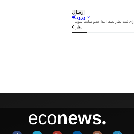
eco
news
●