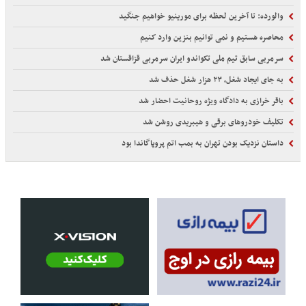
والورده: تا آخرین لحظه برای مورینیو خواهیم جنگید
محاصره هستیم و نمی توانیم بنزین وارد کنیم
سرمربی سابق تیم ملی تکواندو ایران سرمربی قزاقستان شد
به جای ایجاد شغل، ۲۳ هزار شغل حذف شد
باقر خرازی به دادگاه ویژه روحانیت احضار شد
تکلیف خودروهای برقی و هیبریدی روشن شد
داستان نزدیک بودن تهران به بمب اتم پروپاگاندا بود