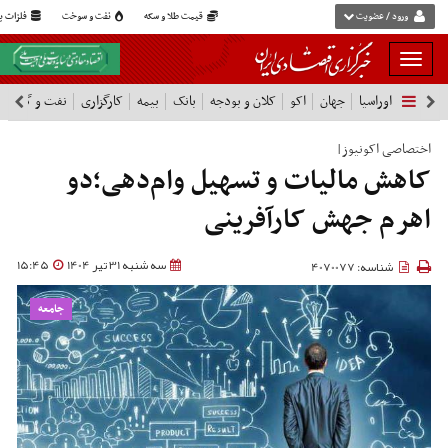
ورود / عضویت
قیمت طلا و سکه
نفت و سوخت
فلزات پا
بار
و
اوراسیا
جهان
اکو
کلان و بودجه
بانک
بیمه
کارگزاری
نفت و گاز
پ
بسته
نمودن
شرکت ها
فهرست
اختصاصی اکونیوز|
کاهش مالیات و تسهیل وام‌دهی؛دو
اهرم جهش کارآفرینی
سه شنبه 31 تیر 1404
15:45
شناسه: 4070077
جامعه