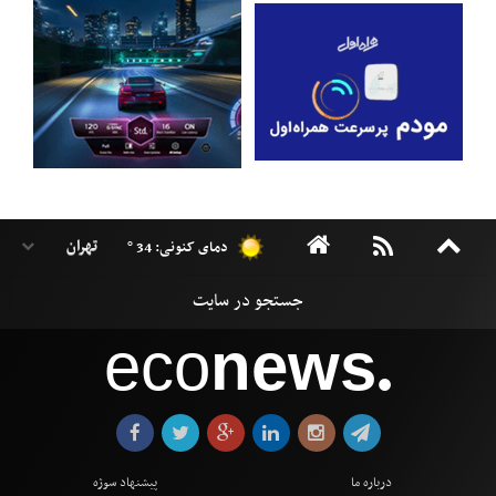
دمای کنونی: 34 °
eco
news
●
درباره ما
پیشنهاد سوژه