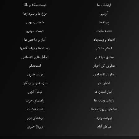
ارتباط با ما
قیمت سکه و طلا
آرشیو
نرخ ها و نمودارها
پیوندها
شاخص بورس
نقشه سایت
قیمت خودرو
انتقاد و پیشنهاد
آمار و شاخص ها
اعلام مشکل
رویدادها و نمایشگاهها
میثاق حرفه‌ای
تحلیل های اقتصادی
عناوین کل اخبار
استخدام
عناوین اقتصادی
بولتن خبری
اخبار اکو
نیازمندیهای رایگان
اخبار استان ها
ثبت آگهی
بازتاب رسانه ها
راهنمای خرید
پیشخوان روزنامه ها
ثبت شکایت
پرونده ویژه
برندهای برتر
مناطق آزاد
رپرتاژ خبری