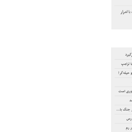
ا اشرار
ا ترامپ
و حیله‌گر!
آوری است
د
ر رم