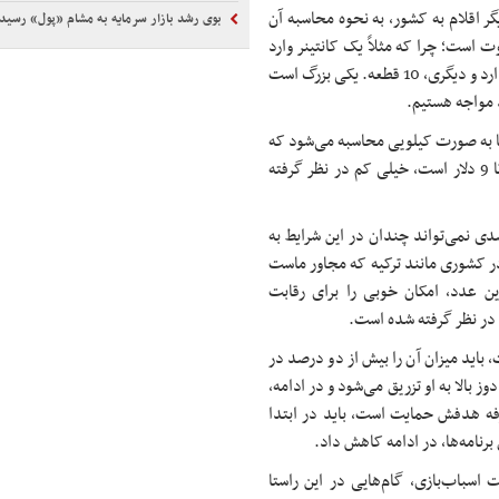
گر اقلام به کشور، به نحوه محاسبه آن
بوی رشد بازار سرمایه به مشام «پول» رسید
وت است؛ چرا که مثلاً یک کانتینر وارد
می‌شود که در آن 1000 عنوان محصول وجود دارد که یکی 100 قطعه دارد و دیگری، 10 قطعه. یکی بزرگ است
د مواجه هستیم.
ها به صورت کیلویی محاسبه می‌شود که
نرخ آن معمولاً بین 11 تا 30 دلار است. این میزان در ایران، حدود پنج تا 9 دلار است، خیلی کم در نظر گرفته
دیره انجمن تولیدکنندگان با تأکید بر اینکه تعرفه 20 درصدی نمی‌تواند چندان در این شرایط به
 در کشوری مانند ترکیه که مجاور ماست
شبیه به ماست، 100 درصد است. این عدد، امکان خوبی را برای رقابت
و در نظر گرفته شده است.
 باید میزان آن را بیش از دو درصد در
ز بالا به او تزریق می‌شود و در ادامه،
رفه هدفش حمایت است، باید در ابتدا
 برنامه‌ها، در ادامه کاهش داد.
اسباب‌بازی، گام‌هایی در این راستا