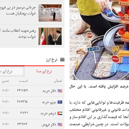
جریانی مرموز در پی فروپ
دولت پزشکیان هست
رهبر شهید انقلاب مانند ک
دولت بودند
نرخ ارز
نرخ ارز سنا
نرخ ارز ن
عنوان
قیمت
تغییر
رفه واردات اسباب‌بازی با بخشنامه سازمان توسعه، ۲ درصد افزایش یافته است. با این حال
0 (0%)
24759
دلار خرید
0 (0%)
28235
ظرفیت‌ها و توانایی‌هایی که دارد، با
یورو خرید
ات قانونی و غیرقانونی اقلام مختلف
0 (0%)
6741
درهم خرید
نجا که قیمت‌گذاری بر این اقلام ساز و
حصولات است. در چنین شرایطی، صنعت
0 (0%)
24984
دلار فروش