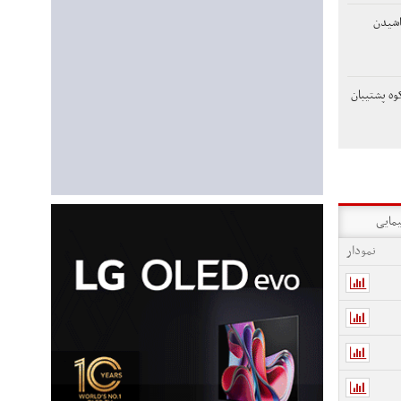
اشیدن
وه پشتیبان
یمایی
نمودار