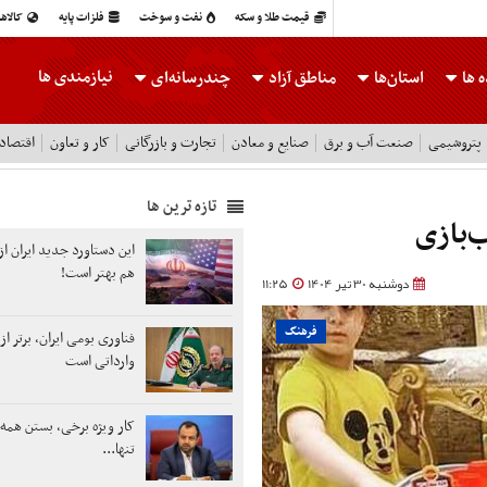
قیمت طلا و سکه
نفت و سوخت
فلزات پایه
کالاه
نیازمندی ها
 ها
استان‌ها
مناطق آزاد
چندرسانه‌ای
پتروشیمی
صنعت آب و برق
صنایع و معادن
تجارت و بازرگانی
کار و تعاون
اقتصاد
تازه ترین ها
این دستاورد جدید ایران از
هم بهتر است!
دوشنبه 30 تیر 1404
11:25
فرهنگ
فناوری بومی ایران، برتر از
وارداتی است
کار ویژه برخی، بستن همه 
تنها...