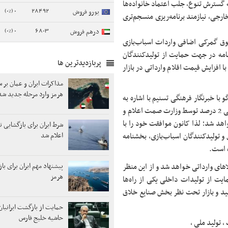
ه گسترش تنوع، جلب اعتماد خانواده‌ها
0 (0%)
28492
یورو فروش
ارجی، نیازمند برنامه‌ریزی منسجم‌تری
0 (0%)
6803
درهم فروش
ق گمرکی اضافی واردات اسباب‌بازی
سال 1404 ابلاغ شد. این بخشنامه در جهت حمایت از تولیدکنندگان
پربازدیدترین ها
با افزایش قیمت اقلام وارداتی در بازار
مذاکرات ایران و عمان بر س
هرمز وارد مرحله جدید شد
و با خبرنگار فرهنگی تسنیم با اشاره به
ابلاغ این بخشنامه گفت: با توجه به اینکه بخشنامه افزایش حقوق گمرکی 2 درصد توسط وزارت صمت اعلام و
هد شد؛ لذا کانون موافقت خود را با
شرط ایران برای بازگشایی ت
ولید داخل و تولیدکنندگان اسباب‌بازی، بخشنامه
اعلام شد
 است.
اهای وارداتی خواهد شد و از این منظر
پیشنهاد مهم ایران برای با
هرمز
مایت از تولیدات داخلی یکی از راه‌ها
ید و بازار تحت نظر بخش صنایع خلاق
حمایت از بازگشت ایرانیان
حاشیه خلیج فارس