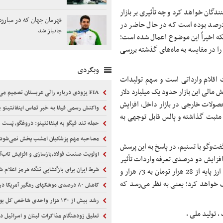
دگان خواهد کرد و چه تأثیری بر بازار
قهرمان جهان که در مبارزه ب
هد گذاشت، افزود: تعرفه واردات پیش از ابلاغ این بخشنامه، 20 درصد بوده است که در حال حاضر در
جانباز شد
. با توجه به اینکه اخیراً این موضوع اعمال شده است؛
 را در مقایسه به ماه‌های گذشته بررسی
وبگردی
ایران، در دست اقلام وارداتی است و سهم تولیدات
لی است که گردش مالی این بازار حدود یک میلیارد دلار
FIA یزودی درباره رالی عربستان تصمیم می‌گیرد
حصولات خارجی در بازار داخل، افزایش
واکنش رسمی فیفا به خبر تماس اینفانتینو ب
ر مثبت گذاشته و پالس قابل توجهی به
حمله تند فیگو به اینفانتینو: دروغگو، پَست‌ 
مصاحبه مهم پزشکیان امشب پخش نمی‌شود
‌وگو با تسنیم، در پاسخ به این پرسش
اولویت صنعت فولاد،بازسازی و افزایش تاب‌
افزایش دو درصدی تعرفه واردات تأثیر
شرط ایران برای بازگشایی تنگه هرمز اعلام ش
آنچنانی در مسئله واردات نخواهد داشت. مضاف بر اینکه، امسال نرخ ارز پایه از 28 هزار تومان به 73 هزار و
صف خواهد کرد؛ یعنی به نظر می‌رسد که
کاهش ۸۰ درصدی موشکهای رهگیر آمریکا در جنگ با ایران
رشد بیش از ۱۳۰ هزار واحدی شاخص کل بورس
تعلیق زودهنگام مذاکرات لبنان و اسرائیل د