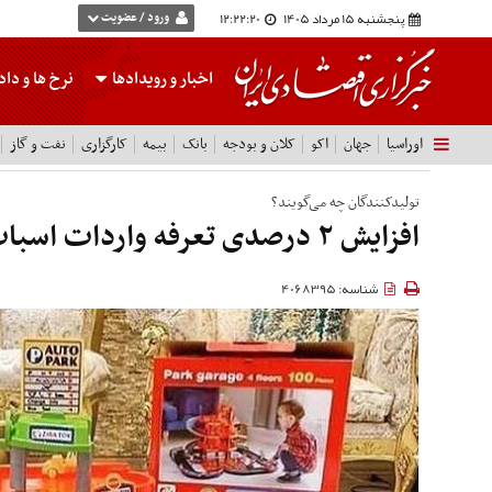
پنجشنبه 15 مرداد 1405
12:22:21
ورود / عضویت
اخبار و رویدادها
نرخ ها
و داده
اوراسیا
جهان
اکو
کلان و بودجه
بانک
بیمه
کارگزاری
نفت و گاز
تولیدکنندگان چه می‌گویند؟
افزایش ۲ درصدی تعرفه واردات اسباب‌بازی
شناسه: 4068395