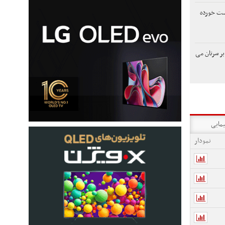
ست خورده
ر سرتان می
یمایی
نمودار