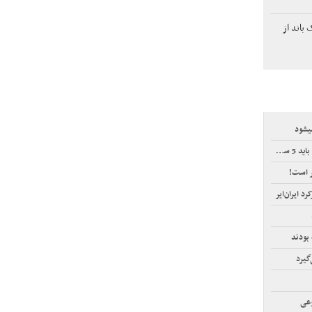
باند از
یشود
ر کنند
ر است!
بودند
وعی