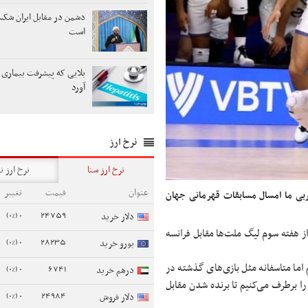
دشمن در مقابل ایران شک
است
بلایی که پیشرفت بیماری ب
آورد
نرخ ارز
نرخ ارز سنا
نرخ ارز ن
عنوان
قیمت
تغییر
ربی ما امسال مسابقات قهرمانی جهان
0 (0%)
24759
دلار خرید
از هفته سوم لیگ ملت‌ها مقابل فرانسه
0 (0%)
28235
یورو خرید
اما متاسفانه مثل بازی‌های گذشته در
0 (0%)
6741
درهم خرید
ا برطرف می‌کنیم تا برنده شدن مقابل
0 (0%)
24984
دلار فروش