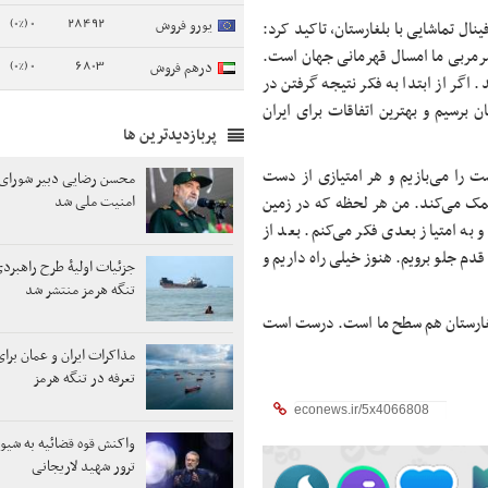
0 (0%)
28492
یورو فروش
نال تماشایی با بلغارستان، تاکید کرد:
سرمربی ما امسال قهرمانی جهان است.
0 (0%)
6803
درهم فروش
اگر از ابتدا به فکر نتیجه گرفتن در
م به هدف‌مان برسیم و بهترین اتفاقات برای ایران
پربازدیدترین ها
ت را می‌بازیم و هر امتیازی از دست
محسن رضایی دبیر شورای 
 کمک می‌کند. من هر لحظه که در زمین
امنیت ملی شد
 به امتیاز بعدی فکر می‌کنم. بعد از
م جلو برویم. هنوز خیلی راه داریم و
جزئیات اولیۀ طرح راهبر
تنگه هرمز منتشر شد
 بلغارستان هم سطح ما است. درست است
مذاکرات ایران و عمان برای
تعرفه در تنگه هرمز
واکنش قوه قضائیه به شیوه
ترور شهید لاریجانی