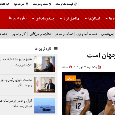
قیمت طلا و سکه
نفت و سوخت
فلزات پایه
کالاه
نیازمندی ها
 ها
استان‌ها
مناطق آزاد
چندرسانه‌ای
پتروشیمی
صنعت آب و برق
صنایع و معادن
تجارت و بازرگانی
کار و تعاون
اقتصاد
تازه ترین ها
جهان است
هنوز پیروز نشده‌اید که از 
حرف می‌زنید
یکشنبه 29 تیر 1404
05:00
ورزش
نشست خبری رئیس‌جمهور 
روز خبرنگار
ایران و عمان بر سر تنگه هر
توافق رسیده اند