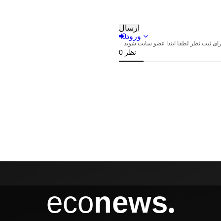
eco
news
●