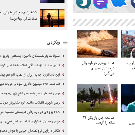
کلاهبرداری چهار همتی یک 
متقاضیان مهاجرت!
وبگردی
معوقات بازنشستگان تأمین اجتماعی واریز م
اری تا
FIA یزودی درباره رالی
قانون جدید بازنشستگی اعلام شد/ این افراد باید 5 سال بیشتر کا
نم
عربستان تصمیم
می‌گیرد
این دستاورد جدید ایران از بمب اتم هم بهت
انباشت 170 میلیون دلاری سود و جریمه دیرکرد ایران‌ایر
بوی رشد بازار سرمایه به مشام «پول» رسید
رهبر شهید انقلاب مانند کوه پشتیبان دولت 
FIA یزودی درباره رالی عربستان تصمیم می‌گیرد
صاعقه جان بازیکن ۲۴
برای رسیدن به فراری تا ابد منتظر نمی‌مانم
ی 6 میلیون
ساله را گرفت
شکار دارایی ثروتمندان چینی با هوش مصن