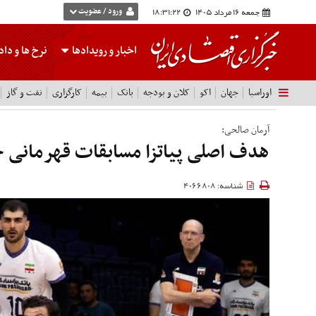
جمعه 16 مرداد 1405
18:31:23
ورود / عضویت
اخبار و رویدادها
نرخ ها
و داده
اوراسیا
جهان
اکو
کلان و بودجه
بانک
بیمه
کارگزاری
نفت و گاز
آرمان صالحی:
هدف اصلی پیاتزا مسابقات قهرمانی 
شناسه: 4066808