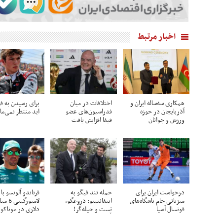
اخبار مرتبط
همکاری سه‌ساله ایران و
اختلافات در میان
برای رسیدن به فر
آذربایجان در حوزه
فدراسیون‌های عضو
ابد منتظر نمی‌ما
ورزش و جوانان
فیفا افزایش یافت
درخواست ایران برای
حمله تند فیگو به
فرناندو آلونسو با
میزبانی جام باشگاه‌های
اینفانتینو: دروغگو،
لامبورگین
فوتسال آسیا
پَست‌ و حیله‌گر!
دلاری در موناکو