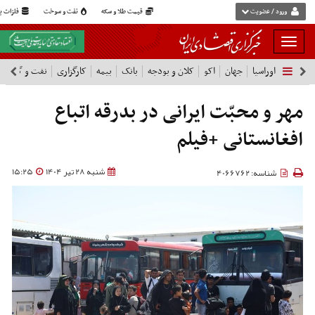
ورود / عضویت
قیمت طلا و سکه
نفت و سوخت
فلزات پا
بار
و
اوراسیا
جهان
اکو
کلان و بودجه
بانک
بیمه
کارگزاری
نفت و گاز
پ
بسته
نمودن
فهرست
مهر و محبّت ایرانی در بدرقه ‌اتباع
افغانستانی +فیلم
شنبه 28 تیر 1404
15:25
شناسه: 4066762