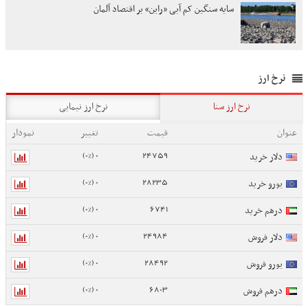
سایه سنگین کم آبی «راین» بر اقتصاد آلمان
نرخ ارز
نرخ ارز سنا
نرخ ارز نیمایی
عنوان
قیمت
تغییر
نمودار
0 (0%)
24759
دلار خرید
0 (0%)
28235
یورو خرید
0 (0%)
6741
درهم خرید
0 (0%)
24984
دلار فروش
0 (0%)
28492
یورو فروش
0 (0%)
6803
درهم فروش