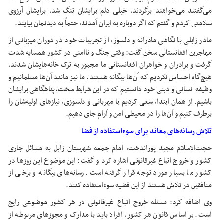
می‌گفتند می‌خواهند برگردند، خیلی دلم برایشان تنگ شد، برایشان آرزوی
سلامتی کردم و گفتم که اگر دوباره به ایران آمدند، حتماً به دیدنمان بیایند.
مادر زابلی با نگاهی مادرانه و دلسوز، از تجربیات خود در دوران میزبانی از
مهاجرین افغانستانی سخن گفت: وقتی جنگ و ناامنی در کشور همسایه شدت
گرفت و برادران و خواهران افغانستانی ما مجبور به ترک خانه‌هایشان شدند،
هیچ‌گاه احساس نکردیم که آن‌ها بیگانه هستند. ما نیز مانند آن‌ها مسلمانیم و
وظیفه انسانی و دینی خود دانستیم که در این شرایط سخت، پناهگاهی برایشان
باشیم. از همان ابتدا، سعی کردیم با مهربانی و دلسوزی، نیازهای اولیه‌شان را
برطرف کنیم و آن‌ها را در محیطی امن و آرام جای دهیم.
تلاش رسانه‌های معاند برای سوءاستفاده از فضا
حجت‌الاسلام مجید پوراندخت، امام جمعه شهرستان زابل به مسائل جاری
کشور و خروج اتباع غیرقانونی اشاره کرد و گفت: این موضوع این روزها در
کشور ما بسیار مورد توجه قرار گرفته است. رسانه‌های بیگانه و برخی از
منافقین در تلاش هستند از این قضیه سوءاستفاده کنند.
وی اضافه کرد: مسئله خروج اتباع غیرقانونی در هر کشور موضوعی رایج
است. بر اساس قانون هر کشور، افراد باید با مدارک و مجوزهای مربوطه از