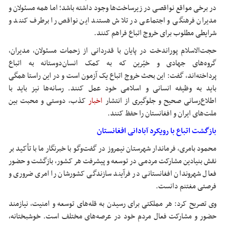
در برخی مواقع نواقصی در زیرساخت‌ها وجود داشته باشد؛ اما همه مسئولان و
مدیران فرهنگی و اجتماعی در تلاش هستند این نواقص را برطرف کنند و
شرایطی مطلوب برای خروج اتباع فراهم کنند.
حجت‌الاسلام پوراندخت در پایان با قدردانی از زحمات مسئولان، مدیران،
گروه‌های جهادی و خیّرین که به کمک انسان‌دوستانه به اتباع
پرداخته‌اند، گفت: این بحث خروج اتباع یک آزمون است و در این راستا همگی
باید به وظیفه انسانی و اسلامی خود عمل کنند. رسانه‌ها نیز باید با
اطلاع‌رسانی صحیح و جلوگیری از انتشار
اخبار
کذب، دوستی و محبت بین
ملت‌های ایران و افغانستان را حفظ کنند.
بازگشت اتباع با رویکرد آبادانی افغانستان
محمود بامری، فرماندار شهرستان نیمروز در گفت‌وگو با خبرنگار ما با تأکید بر
نقش بنیادین مشارکت مردمی در توسعه و پیشرفت هر کشور، بازگشت و حضور
فعال شهروندان افغانستانی در فرآیند سازندگی کشورشان را امری ضروری و
فرصتی مغتنم دانست.
وی تصریح کرد: هر مملکتی برای رسیدن به قله‌های توسعه و امنیت، نیازمند
حضور و مشارکت فعال مردم خود در عرصه‌های مختلف است. خوشبختانه،