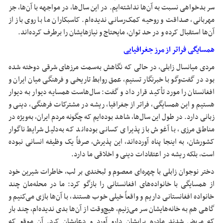
سر بدخواهی نسبت به آن‌ها نداشته‌ایم. در این سال‌ها، در مواجهه با آن‌ها، جز
مهربانی، صداقت و روحیه کمک‌رسانی ندیده‌ام. کاسبکاران ما با روی باز از
آن‌ها استقبال کرده و در حد توان، مایحتاج و نیازهایشان را برطرف کرده‌اند.
همسایگی فراتر از مرز جغرافیایی
مردی میانسال زابلی، در حالی که نگاهش به‌سمت مرزهای شرقی دوخته شده
بود در گفت‌وگو با خبرنگار تسنیم، عمق روابط تاریخی و فرهنگی میان ایران و
افغانستان را مورد تأکید قرار داد و گفت: سال‌هاست همسایه دیوار به دیوار
هستیم و این همسایگی، فراتر از جغرافیا، ریشه در مشترکات فرهنگی، دینی و
زبانی دارد. در طول این سال‌ها، شاهد بوده‌ایم که چگونه مردم ایران، به‌ویژه در
مناطق مرزی، با آغوش باز پذیرای کسانی بوده‌اند که به‌دلیل شرایط ناگوار
کشورشان، به اینجا پناه آورده‌اند، این پذیرش، صرفاً یک وظیفه انسانی نبوده
است، بلکه ریشه در اعتقادات دینی و اخلاقی ما دارد.
دختر نوجوان زابلی با چهره‌ای معصوم و لبخندی بر لب، خاطرات شیرین خود
از همسایگی با خانواده‌های افغانستانی را بازگو کرد: ما در محله‌مان چند
خانواده افغانستانی داریم و واقعاً خیلی خوب هستند، با آن‌ها بازی می‌کنیم و
گاهی هم به خانه‌هایشان سر می‌زنیم، هیچ‌وقت از آن‌ها بدی ندیده‌ام، چند بار
که مریض شدند مادرم برایشان دارو آورد و دعایشان کرد. آن موقع که