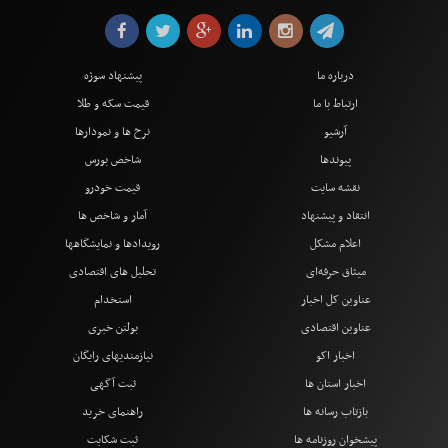
درباره ما
پیشنهاد سوژه
ارتباط با ما
قیمت سکه و طلا
آرشیو
نرخ ها و نمودارها
پیوندها
شاخص بورس
نقشه سایت
قیمت خودرو
انتقاد و پیشنهاد
آمار و شاخص ها
اعلام مشکل
رویدادها و نمایشگاهها
میثاق حرفه‌ای
تحلیل های اقتصادی
عناوین کل اخبار
استخدام
عناوین اقتصادی
بولتن خبری
اخبار اکو
نیازمندیهای رایگان
اخبار استان ها
ثبت آگهی
بازتاب رسانه ها
راهنمای خرید
پیشخوان روزنامه ها
ثبت شکایت