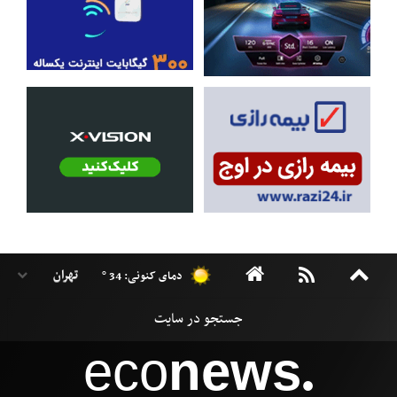
دمای کنونی: 34 °
eco
news
●