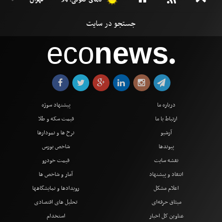
دمای کنونی: 34 °
eco
news
●
درباره ما
پیشنهاد سوژه
ارتباط با ما
قیمت سکه و طلا
آرشیو
نرخ ها و نمودارها
پیوندها
شاخص بورس
نقشه سایت
قیمت خودرو
انتقاد و پیشنهاد
آمار و شاخص ها
اعلام مشکل
رویدادها و نمایشگاهها
میثاق حرفه‌ای
تحلیل های اقتصادی
عناوین کل اخبار
استخدام