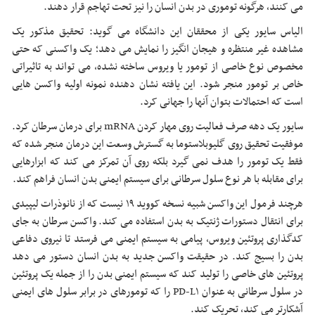
می کنند، هرگونه توموری در بدن انسان را نیز تحت تهاجم قرار دهند.
الیاس سایور یکی از محققان این دانشگاه می گوید: تحقیق مذکور یک
مشاهده غیر منتظره و هیجان انگیز را نمایش می دهد؛ یک واکسنی که حتی
مخصوص نوع خاصی از تومور یا ویروس ساخته نشده، می تواند به تاثیراتی
خاص بر تومور منجر شود. این یافته نشان دهنده نمونه اولیه واکسن هایی
است که احتمالات بتوان آنها را جهانی کرد.
سایور یک دهه صرف فعالیت روی مهار کردن mRNA برای درمان سرطان کرد.
موفقیت تحقیق روی گلیوبلاستوما به گسترش وسعت این درمان منجر شده که
فقط یک تومور را هدف نمی گیرد بلکه روی آن تمرکز می کند که ابزارهایی
برای مقابله با هر نوع سلول سرطانی برای سیستم ایمنی بدن انسان فراهم کند.
هرچند فرمول این واکسن شبیه نسخه کووید ۱۹ نیست که از نانوذرات لیپیدی
برای انتقال دستورات ژنتیک به بدن استفاده می کند. واکسن سرطان به جای
کدگذاری پروتئین ویروس، پیامی به سیستم ایمنی می فرستد تا نیروی دفاعی
بدن را بسیج کند. در حقیقت واکسن جدید به بدن انسان دستور می دهد
پروتئین های خاصی را تولید کند که سیستم ایمنی بدن را از جمله یک پروتئین
در سلول سرطانی به عنوان PD-L۱ را که تومورهای در برابر سلول های ایمنی
آشکارتر می کند، تحریک کند.