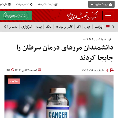
ورود / عضویت
قیمت طلا و سکه
نفت و سوخت
فلزات پا
بار
و
اوراسیا
جهان
اکو
کلان و بودجه
بانک
بیمه
کارگزاری
نفت و گاز
پ
بسته
نمودن
فهرست
با تولید واکسن mRNA ؛
دانشمندان مرزهای درمان سرطان را
جابجا کردند
شنبه 28 تیر 1404
10:15
شناسه: 4066716
سلامت