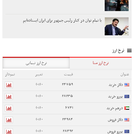
با تمام توان در کنار رئیس جمهور برای ایران ایستاده‌ایم
نرخ ارز
نرخ ارز سنا
نرخ ارز نیمایی
عنوان
قیمت
تغییر
نمودار
0 (0%)
24759
دلار خرید
0 (0%)
28235
یورو خرید
0 (0%)
6741
درهم خرید
0 (0%)
24984
دلار فروش
0 (0%)
28492
یورو فروش