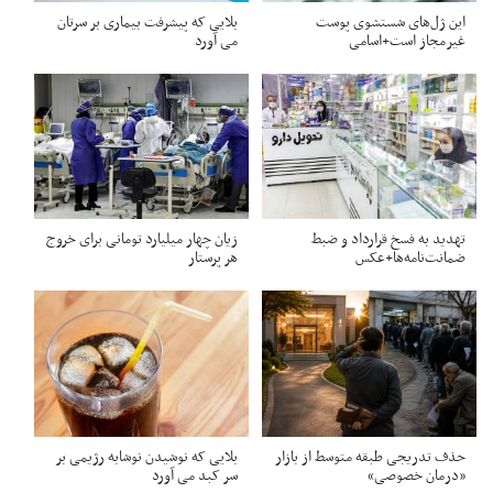
این ژل‌های شستشوی پوست
بلایی که پیشرفت بیماری بر سرتان
غیرمجاز است+اسامی
می آورد
تهدید به فسخ قرارداد و ضبط
زیان چهار میلیارد تومانی برای خروج
ضمانت‌نامه‌ها+عکس
هر پرستار
حذف تدریجی طبقه متوسط از بازار
بلایی که نوشیدن نوشابه رژیمی بر
«درمان خصوصی»
سر کبد می آورد