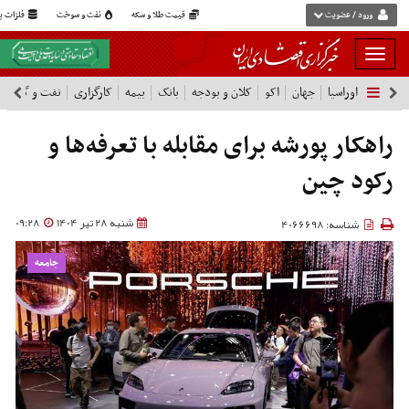
ورود / عضویت
قیمت طلا و سکه
نفت و سوخت
فلزات پا
بار
و
اوراسیا
جهان
اکو
کلان و بودجه
بانک
بیمه
کارگزاری
نفت و گاز
پ
بسته
نمودن
فهرست
راهکار پورشه برای مقابله با تعرفه‌ها و
رکود چین
شنبه 28 تیر 1404
09:28
شناسه: 4066698
جامعه