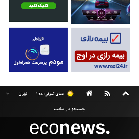
دمای کنونی: 34 °
eco
news
●