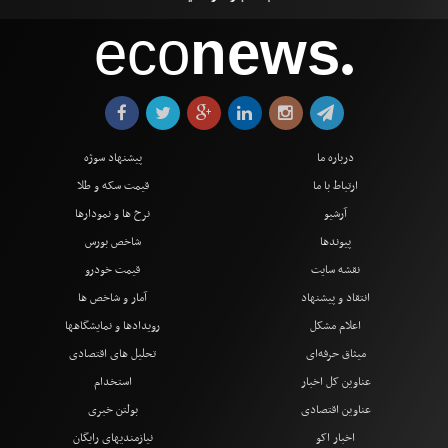
eco
news
●
درباره ما
پیشنهاد سوژه
ارتباط با ما
قیمت سکه و طلا
آرشیو
نرخ ها و نمودارها
پیوندها
شاخص بورس
نقشه سایت
قیمت خودرو
انتقاد و پیشنهاد
آمار و شاخص ها
اعلام مشکل
رویدادها و نمایشگاهها
میثاق حرفه‌ای
تحلیل های اقتصادی
عناوین کل اخبار
استخدام
عناوین اقتصادی
بولتن خبری
اخبار اکو
نیازمندیهای رایگان