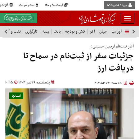
ورود / عضویت
قیمت طلا و سکه
نفت و سوخت
فلزات پا
بار
و
اوراسیا
جهان
اکو
کلان و بودجه
بانک
بیمه
کارگزاری
نفت و گاز
پ
بسته
نمودن
فهرست
آغاز ثبت‌نام اربعین حسینی؛
جزئیات سفر از ثبت‌نام در سماح تا
دریافت ارز
پنجشنبه 26 تیر 1404
10:25
شناسه: 4065376
استانها