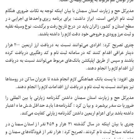
هزار تومان هم مربوط به پوشش بیمه‌ای است.
مدیرکل حج و زیارت استان سمنان با بیان اینکه توجه به نکات ضروری هنگام
ثبت نام الزامی است، ابراز داشت: برای برنامه
ریزی
واحدهای اجرایی در
سطح استان و کشور، زائران باید در درج تاریخ رفت و برگشت، نوع وسیله نقلیه
و ثبت مرز ورودی و خروجی خود دقت لازم را داشته باشند.
چتری تصریح کرد: افرادی می‌توانند نسبت به دریافت ارز اربعین ۲۰۰ هزار
دینار عراقی اقدام کنند که در سامانه ثبت نام و کد رهگیری دریافت کرده
باشند و سپس از طریق
اپلیکشن
بانک‌های مربوط می‌توانند نسبت به دریافت
ارز اقدام لازم را انجام دهند.
وی افزود: با پست بانک هماهنگی لازم انجام شده تا عزیزان ساکن در روستاها
نیز بتوانند نسبت به ثبت نام و دریافت ارز اقدامات لازم را انجام دهند.
مدیرکل حج و زیارت استان سمنان داشتن گذرنامه زیارتی یا بین
المللی
را
ضروریات سفر برشمرد و بیان کرد: گذرنامه‌ها باید حداقل شش ماه اعتبار
داشته باشد برای اعزام اربعین داشتن گذرنامه زیارتی کفایت می‌کند.
چتری با بیان اینکه در سال گذشته ۳۱ هزار و ۴۵۴ نفر از استان سمنان در
سامانه
سماح
ثبت نام کردند، تصریح کرد: هزار نفر از فرودگاه‌های سمنان و