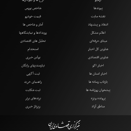
آرشیو
نرخ ها و نمودارها
پیوندها
شاخص بورس
نقشه سایت
قیمت خودرو
انتقاد و پیشنهاد
آمار و شاخص ها
اعلام مشکل
رویدادها و نمایشگاهها
میثاق حرفه‌ای
تحلیل های اقتصادی
عناوین کل اخبار
استخدام
عناوین اقتصادی
بولتن خبری
اخبار اکو
نیازمندیهای رایگان
اخبار استان ها
ثبت آگهی
بازتاب رسانه ها
راهنمای خرید
پیشخوان روزنامه ها
ثبت شکایت
پرونده ویژه
برندهای برتر
مناطق آزاد
رپرتاژ خبری