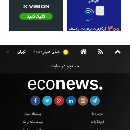
دمای کنونی: 34 °
eco
news
●
درباره ما
پیشنهاد سوژه
ارتباط با ما
قیمت سکه و طلا