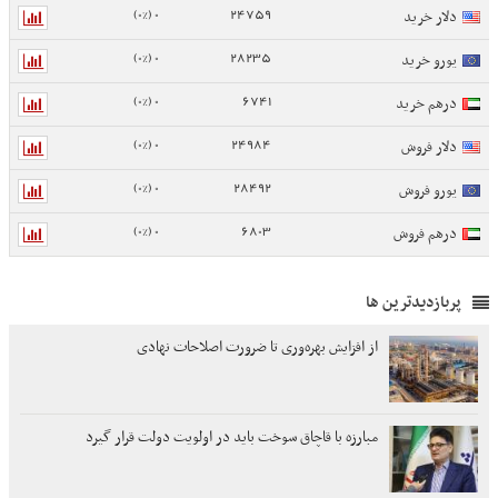
0 (0%)
24759
دلار خرید
0 (0%)
28235
یورو خرید
0 (0%)
6741
درهم خرید
0 (0%)
24984
دلار فروش
0 (0%)
28492
یورو فروش
0 (0%)
6803
درهم فروش
پربازدیدترین ها
از افزایش بهره‌وری تا ضرورت اصلاحات نهادی
مبارزه با قاچاق سوخت باید در اولویت دولت قرار گیرد