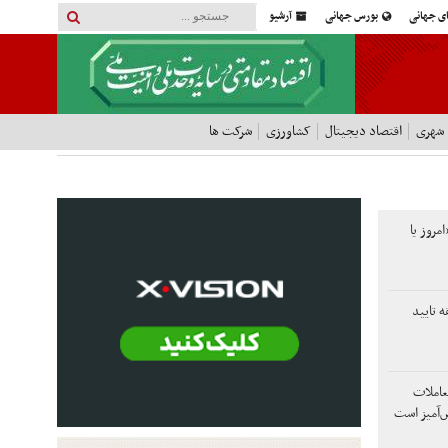
ای جهانی
بورس جهانی
آرشیو
 شهری
اقتصاد دیجیتال
کشاورزی
شرکت ها
امروز یا
 تایید
املات
ض‌آمیز است