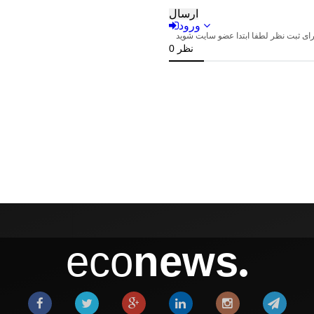
eco
news
●