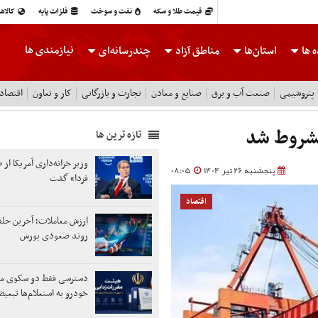
قیمت طلا و سکه
نفت و سوخت
فلزات پایه
کالاه
نیازمندی ها
 ها
استان‌ها
مناطق آزاد
چندرسانه‌ای
پتروشیمی
صنعت آب و برق
صنایع و معادن
تجارت و بازرگانی
کار و تعاون
اقتصاد
مشروط شد
تازه ترین ها
وزیر خزانه‌داری آمریکا از «
پنجشنبه 26 تیر 1404
08:05
فردا» گفت
اقتصاد
ارزش معاملات؛ آخرین حلقه
روند صعودی بورس
دسترسی فقط دو سکوی مع
خودرو به استعلام‌ها تبعی