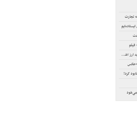
ه تجارت
یستاده‌ایم
فت
 فیلم
رز اشخاص
ا+عکس
ود کرد!
می‌شود