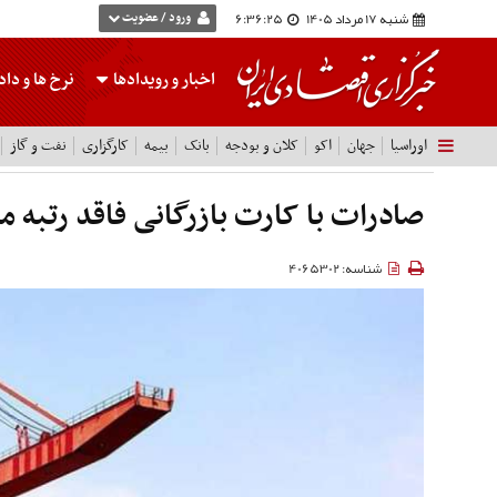
شنبه 17 مرداد 1405
6:36:26
ورود / عضویت
اخبار و رویدادها
نرخ ها
و داده
اوراسیا
جهان
اکو
کلان و بودجه
بانک
بیمه
کارگزاری
نفت و گاز
صادرات با کارت بازرگانی فاقد رتبه 
شناسه: 4065302