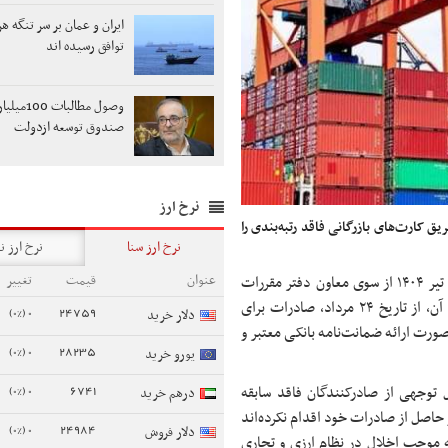
ایران و عمان بر سر تنگه هر
توافق رسیده اند
وصول مطالبات
صندوق توسعه ازدولت
نرخ ارز
ق کارت‌های بازرگانی فاقد رتبه‌بندی را
نرخ ارز سنا
نرخ ارز ن
عنوان
قیمت
تغییر
، بخشنامه شماره ۵۶۳۳۱۱۸ مورخ ۲۴ تیر ۱۴۰۴ از سوی معاون دفتر مقررات
صادرات و واردات سازمان توسعه تجارت ایران ابلاغ شد که بر اساس آن، از تاریخ ۲۴ مرداد، صادرات برای
0 (0%)
24759
دلار خرید
صورت ارائه ضمانت‌نامه بانکی معتبر و
0 (0%)
28235
یورو خرید
0 (0%)
6741
توجهی از صادرکنندگان فاقد سابقه
درهم خرید
 حاصل از صادرات خود اقدام نکرده‌اند
0 (0%)
24984
دلار فروش
ه موجب اخلال در نظام ارزی و تجاری