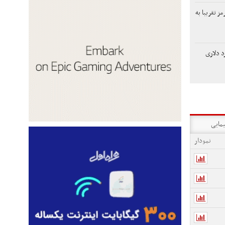
مز تقریبا به
 100میلیارد دلاری
یمایی
نمودار