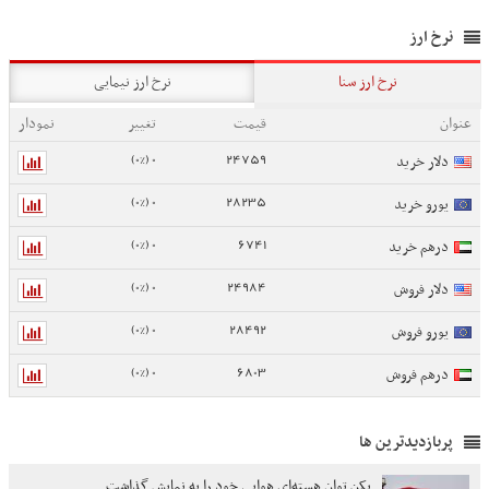
نرخ ارز
نرخ ارز سنا
نرخ ارز نیمایی
عنوان
قیمت
تغییر
نمودار
0 (0%)
24759
دلار خرید
0 (0%)
28235
یورو خرید
0 (0%)
6741
درهم خرید
0 (0%)
24984
دلار فروش
0 (0%)
28492
یورو فروش
0 (0%)
6803
درهم فروش
پربازدیدترین ها
پکن توان هسته‌ای هوایی خود را به نمایش گذاشت