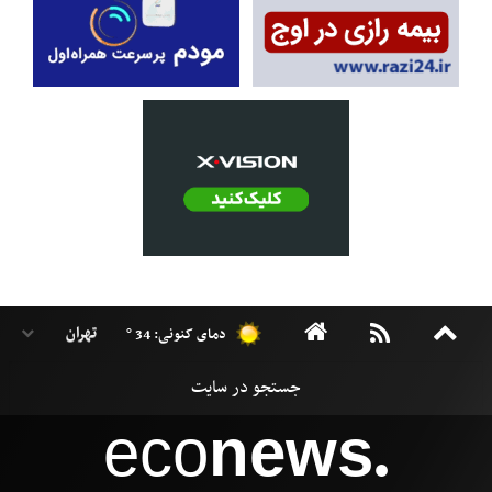
دمای کنونی: 34 °
eco
news
●