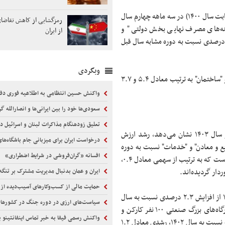
بررسی تولید ناخالص داخلی برحسب اقلام هزینه نهایی (به قیمت‌های ثابت سال ۱۴۰۰) در سه ماهه چهارم سال
رمزگشایی از کاهش تقاضا
ینه‌های مصرف نهایی بخش دولتی" و
از ایران
شکیل سرمایه ثابت ناخالص" به ترتیب از نرخ‌های رشد ۳.۸، ۴.۱ و ۴.۵ درصدی نسبت به دوره مشابه سال قبل
وبگردی
در این دوره رشد تشکیل سرمایه ثابت ناخالص به تفکیک "ماشین آلات" و "ساختمان" به ترتیب معادل ۵.۴ و ۳.۷
واکنش حسین انتظامی به اطلاعیه فوری دفت
سعودی‌ها خود را بین ایرانی‌ها و انصارالله گرفتار ی
تعلیق زودهنگام مذاکرات لبنان و اسرائیل د
بررسی عملکرد رشد اقتصادی بر حسب گروه فعالیت‌های اقتصادی در سال ۱۴۰۳ نشان می‌دهد، رشد ارزش
درخواست ایران برای میزبانی جام باشگاه‌های فوت
یع و معادن" و "خدمات" نسبت به دوره
افسانه «گران‌فروشی در شرایط اضطراری»
مشابه سال قبل از آن به ترتیب معادل ۳.۶، ۴.۶، ۲.۴ و ۳.۳ درصد بوده است که به ترتیب از سهمی معادل ۰.۴،
ایران و عمان بدنبال مدیریت مشترک بر تنگه
حمایت مالی از کسب‌وکارهای آسیب‌دیده از
در سال ۱۴۰۳، ارزش افزوده بخش "صنعت" به قیمت‌های ثابت سال ۱۴۰۰ از افزایش ۲.۳ درصدی نسبت به سال
سیاست‌های ارزی در دوره جنگ در کشورها
۱۴۰۲ برخوردار گردید؛ به طور مشخص در این بخش، شاخص تولید کارگاه‌های بزرگ صنعتی ۱۰۰ نفر کارکن و
واکنش رسمی فیفا به خبر تماس اینفانتینو ب
بیشتر با اختصاص سهم حدوداً ۷۰ درصدی از ارزش افزوده بخش صنعت‏‏‏‏ نسبت به سال ۱۴۰۲، رشدی معادل ۱.۲