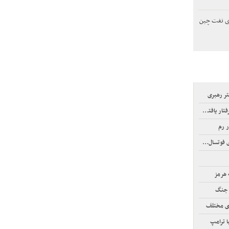
ی نفت چین
ر رهبری
افته‌اند!
ر رم
سال آسیا
 هرمز
 جنگ
ی مختلف
ا ترامپ