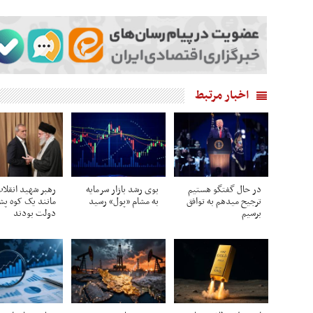
اخبار مرتبط
در حال گفتگو هستیم
بوی رشد بازار سرمایه
رهبر شهید انقلا
ترجیح میدهم به توافق
به مشام «پول» رسید
مانند یک کوه پش
برسیم
دولت بودند