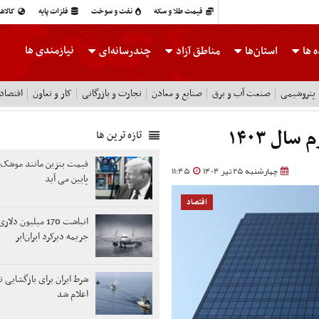
قیمت طلا و سکه
نفت و سوخت
فلزات پایه
کالاه
نیازمندی ها
 ها
استان‌ها
مناطق آزاد
چندرسانه‌ای
پتروشیمی
صنعت آب و برق
صنایع و معادن
تجارت و بازرگانی
کار و تعاون
اقتصاد
ل ۱۴۰۳
تازه ترین ها
قیمت بنزین مانند موشک بال
چهارشنبه 25 تیر 1404
11:45
پایین می آید
اقتصاد
انباشت 170 میلیون د
جریمه دیرکرد ایران‌ایر
شرط ایران برای بازگشایی ت
اعلام شد