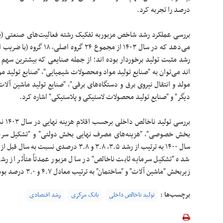
درصد را تجربه کرد.
رشد مثبت تولید برخوردار بوده اند؛ از جمله صنایعی که بیشترین سهم
اند می‌توان به "صنایع تولید مواد ومحصولات شیمیایی"، "صنایع تولید مو
مولد و انتقال نیروی برق و دستگاه‌های برقی"، "صنایع تولید ماشین آل
دیگر" و "صنایع تولید محصولات لاستیکی و پلاستیکی" اشاره کرد.
بررسی
بخش خصوصی"، "هزینه‌های مصرف نهایی بخش دولتی" و "تشکیل سرمای
سال ۱۴۰۰ به ترتیب از رشد ۳.۵، ۳.۸ و ۳.۸ درص
شده "تشکیل سرمایه ثابت ناخالص" در سال مزبور عمدتاً متأثر از ر
زیربخش "ماشین آلات" و "ساختمان" به ترتیب معادل ۴.۷ و ۳.۰ درصد بوده است.
برچسب‌ها :
تولید ناخالص داخلی
بانک مرکزی
رشد اقتصادی