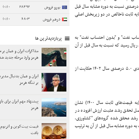
ر سه ماهه چهارم سال ۱۴۰۳ "تشکیل سرمایه ثابت ناخالص" از رشد ۴.۵ درصدی نسبت به دوره مشابه سال قبل
0 (0%)
28492
یورو فروش
ایه ثابت ناخالص در دو زیربخش اصلی
0 (0%)
6803
درهم فروش
تولید ناخالص داخلی کشور در سال ۱۴۰۳ "با احتساب نفت" و "بدون احتساب نفت" به
پربازدیدترین ها
ه ترتیب به ۷۸۴۴۳.۸ و ۷۲۲۵۶.۱ هزار میلیارد ریال رسید که نسبت به سال قبل از آن
مذاکرات ایران و عمان بر س
هرمز وارد مرحله جدید شد
تحقق رشد اقتصادی ۳.۱ درصدی در سال ۱۴۰۳ در امتداد رشد اقتصادی ۵.۰ درصدی سال ۱۴۰۲ حکایت از
ایران و عمان بدنبال مدی
بر تنگه هرمز
پیشنهاد مهم ایران برای با
بررسی عملکرد رشد اقتصادی بر حسب گروه فعالیت‌های اقتصادی (به قیمت‌های ثابت سال ۱۴۰۰) نشان
هرمز
شد تولید ناخالص داخلی در سه ماهه چهارم سال ۱۴۰۳ حاصل تحقق رشد مثبت ارزش افزوده در
، رشد محقق شده گروه‌های "کشاورزی،
ه دوره مشابه سال قبل از آن به ترتیب
قیمت بیت‌کوین و اتریوم 
یافت