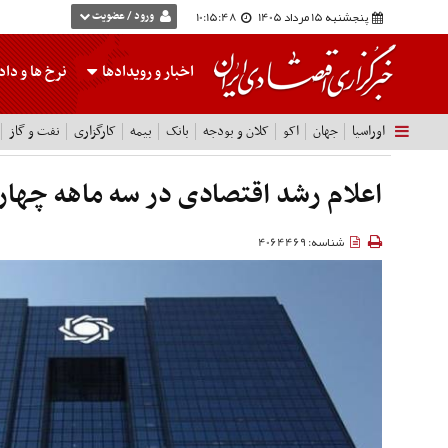
پنجشنبه 15 مرداد 1405
10:15:49
ورود / عضویت
اخبار و رویدادها
نرخ ها
و داده
اوراسیا
جهان
اکو
کلان و بودجه
بانک
بیمه
کارگزاری
نفت و گاز
اعلام رشد اقتصادی در سه ماهه چهارم سا
شناسه: 4064469