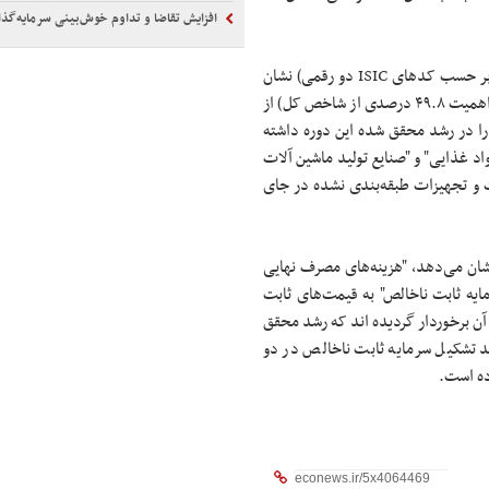
افزایش تقاضا و تداوم خوش‌بینی سرمایه‌گذاران
بررسی عملکرد رشد شاخص مزبوربه تفکیک رشته فعالیت‌های صنعتی (بر حسب کدهای ISIC دو رقمی) نشان
می‌دهد که در سال ۱۴۰۳ از مجموع ۲۴ گروه اصلی، ۱۸ گروه (با ضریب اهمیت ۴۹.۸ در‏صدی از شاخص کل) از
 را در رشد محقق شده این دوره داشته
اد غذایی" و "صنایع تولید ماشین آلات
ات و تجهیزات طبقه‌بندی نشده در جای
 تولید ناخالص داخلی برحسب اقلام هزینه نهایی در سال ۱۴۰۳ نشان می‌دهد، "هزینه‌های مصرف نهایی
ه ثابت ناخالص" به قیمت‌های ثابت
دی نسبت به سال قبل از آن برخوردار گردیده اند که رشد محقق
شد تشکیل سرمایه ثابت ناخالص در دو