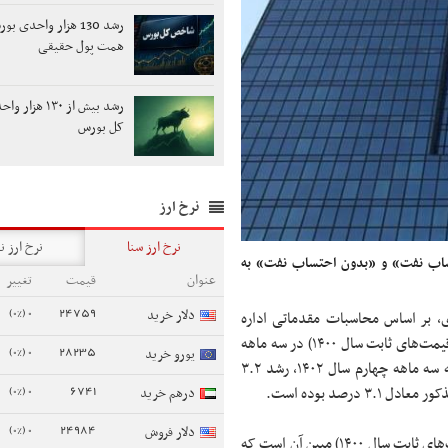
همت پول حقیقی
رشد بیش از ۱۳۰ 
کل بورس
نرخ ارز
نرخ ارز سنا
نرخ ارز ن
الص داخلی کشور در سال ۱۴۰۳ با «احتساب نفت» و «بدون احتساب نفت» به
عنوان
قیمت
تغییر
0 (0%)
24759
دلار خرید
ی، بر اساس محاسبات مقدماتی اداره
حساب‌های اقتصادی این بانک، تولید ناخالص داخلی به قیمت پایه (به قیمت‌های ثابت سال ۱۴۰۰) در سه ماهه
0 (0%)
28235
یورو خرید
چهارم سال ۱۴۰۳ به رقم ۱۸۴۱۲.۵ هزار میلیارد ریال رسید که نسبت به سه ماهه چهارم سال ۱۴۰۲، رشد ۳.۲
0 (0%)
6741
صد بوده است.
درهم خرید
0 (0%)
24984
دلار فروش
بررسی وضعیت سرمایه گذاری در بخش‌های مختلف اقتصادی (به قیمت‌های ثابت سال ۱۴۰۰) مبین آن است که