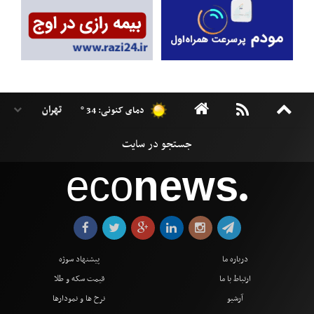
دمای کنونی: 34 °
eco
news
●
درباره ما
پیشنهاد سوژه
ارتباط با ما
قیمت سکه و طلا
آرشیو
نرخ ها و نمودارها