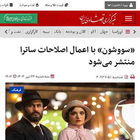
ورود / عضویت
قیمت طلا و سکه
نفت و سوخت
فلزات پا
بار
و
اوراسیا
جهان
اکو
کلان و بودجه
بانک
بیمه
کارگزاری
نفت و گاز
پ
بسته
نمودن
فهرست
«سووشون» با اعمال اصلاحات ساترا
منتشر می‌شود
سه شنبه 24 تیر 1404
19:12
شناسه: 4063851
فرهنگ