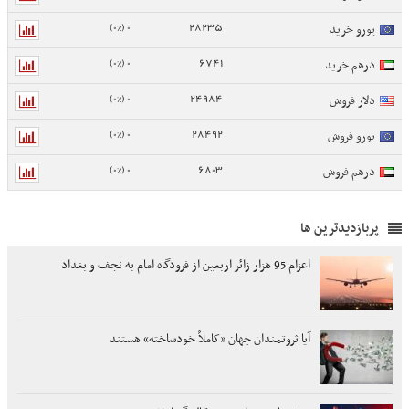
0 (0%)
28235
یورو خرید
0 (0%)
6741
درهم خرید
0 (0%)
24984
دلار فروش
0 (0%)
28492
یورو فروش
0 (0%)
6803
درهم فروش
پربازدیدترین ها
اعزام 95 هزار زائر اربعین از فرودگاه امام به نجف و بغداد
آیا ثروتمندان جهان «کاملاً خودساخته» هستند