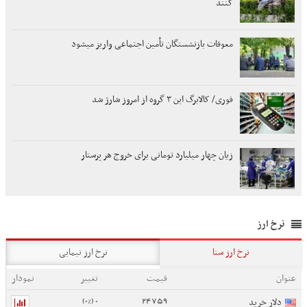
کنند
معوقات بازنشستگان تأمین اجتماعی واریز میشود
فوری/ کالابرگ این ۳ گروه از امروز شارژ شد
زیان چهار میلیارد تومانی برای خروج هر پرستار
نرخ ارز
نرخ ارز سنا
نرخ ارز نیمایی
عنوان
قیمت
تغییر
نمودار
0 (0%)
24759
دلار خرید