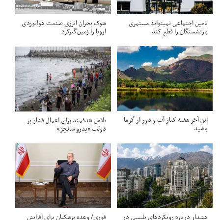
تامین اجتماعی نمیتواند مستمری
شوک بحران انرژی صنعت هوانوردی
بازنشستگان را قطع کند
اروپا را زمین‌گیر‌کرد
این آخر هفته کنار آب و دور از گرما
تلاش هدفمند برای اعمال فشار بر
باشید
دولت «پدرو سانچز»
هشدار درباره رویکردهای پلیسی در
فوری/ وعده پزشکیان برای افزایش