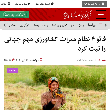
ورود / عضویت
قیمت طلا و سکه
نفت و سوخت
فلزات پا
بار
و
اوراسیا
جهان
اکو
کلان و بودجه
بانک
بیمه
کارگزاری
نفت و گاز
پ
بسته
نمودن
فهرست
فائو ۴ نظام میراث کشاورزی مهم جهانی
را ثبت کرد
دوشنبه 23 تیر 1404
15:05
شناسه: 4062412
جامعه