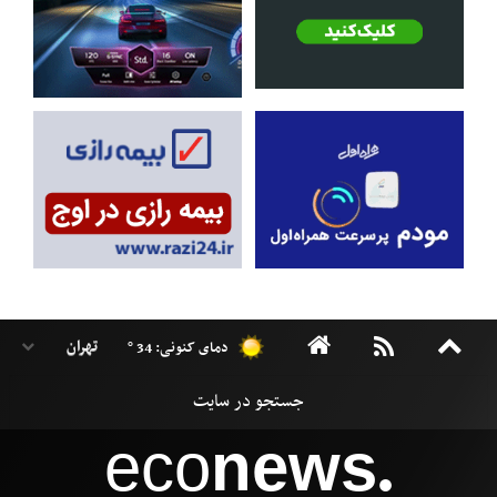
دمای کنونی: 34 °
eco
news
●