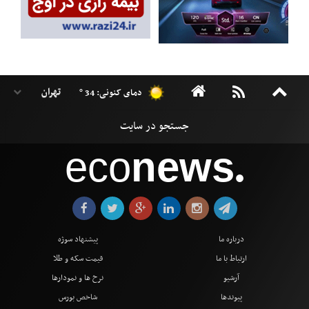
دمای کنونی: 34 °
eco
news
●
درباره ما
پیشنهاد سوژه
ارتباط با ما
قیمت سکه و طلا
آرشیو
نرخ ها و نمودارها
پیوندها
شاخص بورس