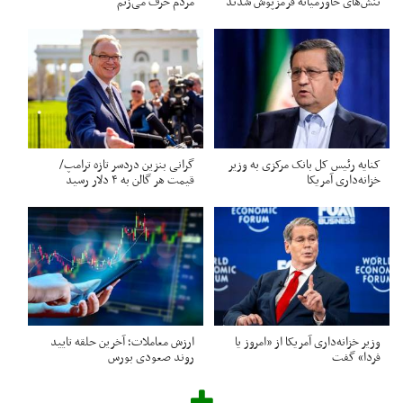
تنش‌های خاورمیانه قرمزپوش شدند
مردم حرف می‌زنم
کنایه رئیس کل بانک مرکزی به وزیر
گرانی بنزین دردسر تازه ترامپ/
خزانه‌داری آمریکا
قیمت هر گالن به ۴ دلار رسید
وزیر خزانه‌داری آمریکا از «امروز یا
ارزش معاملات؛ آخرین حلقه تایید
فردا» گفت
روند صعودی بورس