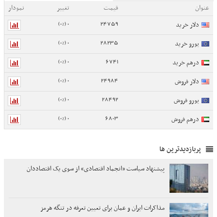
عنوان
قیمت
تغییر
نمودار
0 (0%)
24759
دلار خرید
0 (0%)
28235
یورو خرید
0 (0%)
6741
درهم خرید
0 (0%)
24984
دلار فروش
0 (0%)
28492
یورو فروش
0 (0%)
6803
درهم فروش
پربازدیدترین ها
پیشنهاد سیاست «انجماد اقتصادی» از سوی یک اقتصاددان
مذاکرات ایران و عمان برای تعیین تعرفه در تنگه هرمز