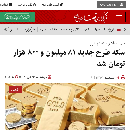
ورود / عضویت
قیمت طلا و سکه
نفت و سوخت
فلزات پا
بار
و
اوراسیا
جهان
اکو
کلان و بودجه
بانک
بیمه
کارگزاری
نفت و گاز
پ
بسته
نمودن
فهرست
قیمت طلا و سکه در بازار؛
سکه طرح جدید ۸۱ میلیون و ۸۰۰ هزار
تومان شد
دوشنبه 23 تیر 1404
13:45
شناسه: 4062317
اقتصاد