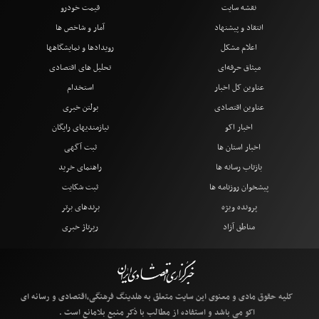
نقشه سایت
قیمت خودرو
انتقاد و پیشنهاد
آمار و شاخص ها
اعلام مشکل
رویدادها و نمایشگاهها
میثاق حرفه‌ای
تحلیل های اقتصادی
عناوین کل اخبار
استخدام
عناوین اقتصادی
بولتن خبری
اخبار اکو
نیازمندیهای رایگان
اخبار استان ها
ثبت آگهی
بازتاب رسانه ها
راهنمای خرید
پیشخوان روزنامه ها
ثبت شکایت
پرونده ویژه
برندهای برتر
مناطق آزاد
رپرتاژ خبری
کلیه حقوق مادی و معنوی این سایت متعلق به هلدینگ فرهنگی،اقتصادی و رسانه ای
اکو می باشد و استفاده از مطالب با ذکر منبع بلامانع است .