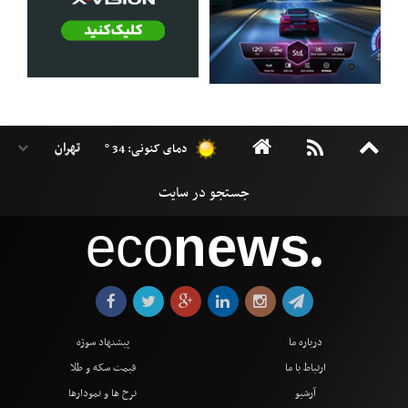
دمای کنونی: 34 °
eco
news
●
درباره ما
پیشنهاد سوژه
ارتباط با ما
قیمت سکه و طلا
آرشیو
نرخ ها و نمودارها