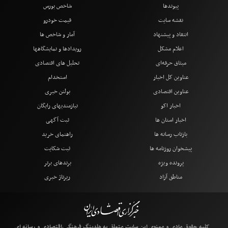
پیوندها
شاخص بورس
نقشه سایت
قیمت خودرو
انتقاد و پیشنهاد
آمار و شاخص ها
اعلام مشکل
رویدادها و نمایشگاهها
میثاق حرفه‌ای
تحلیل های اقتصادی
عناوین کل اخبار
استخدام
عناوین اقتصادی
بولتن خبری
اخبار اکو
نیازمندیهای رایگان
اخبار استان ها
ثبت آگهی
بازتاب رسانه ها
راهنمای خرید
پیشخوان روزنامه ها
ثبت شکایت
پرونده ویژه
برندهای برتر
مناطق آزاد
رپرتاژ خبری
کلیه حقوق مادی و معنوی این سایت متعلق به هلدینگ فرهنگی،اقتصادی و رسانه ای