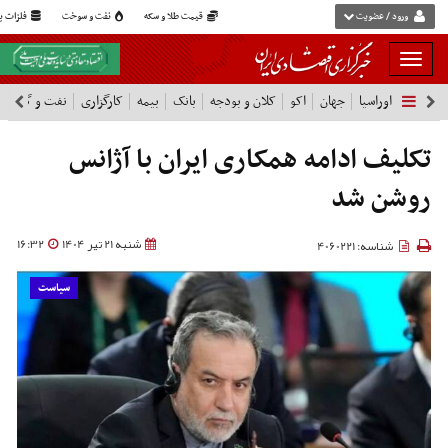
ورود / عضویت
قیمت طلا و سکه
نفت و سوخت
فلزات پا
بار
و
اوراسیا
جهان
اکو
کلان و بودجه
بانک
بیمه
کارگزاری
نفت و گاز
پ
بسته
نمودن
فهرست
تکلیف ادامه همکاری ایران با آژانس
روشن شد
شنبه 21 تیر 1404
16:32
شناسه: 4060221
سیاست