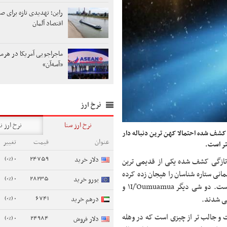
راین؛ تهدیدی تازه برای 
اقتصاد آلمان
ماجراجویی آمریکا در هرمز
«آسه‌آن»
نرخ ارز
نرخ ارز سنا
نرخ ارز ن
شف شده احتمالا کهن ترین دنباله دار
عنوان
قیمت
تغییر
تر است.
0 (0%)
24759
دلار خرید
اسپیس، ۳I/ATLAS که به تازگی کشف شده یکی از قدیمی ترین
نی ستاره شناسان را هیجان زده کرده
0 (0%)
28235
یورو خرید
زیرا سومین شی فضایی است که از خارج وارد منظومه شمسی شده است. دو شی دیگر ۱I/'Oumuamua و
0 (0%)
6741
درهم خرید
۳I/A احتمالا غنی از یخ است و جالب تر از چیزی است که در وهله
0 (0%)
24984
دلار فروش