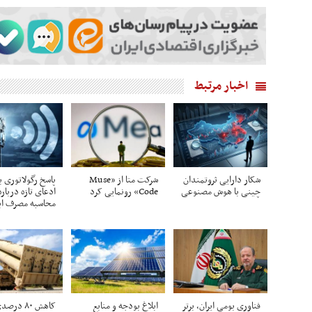
اخبار مرتبط
شکار دارایی ثروتمندان
شرکت متا از «Muse
پاسخ رگولاتوری ب
چینی با هوش مصنوعی
Code» رونمایی کرد
ادعای تازه دربار
محاسبه مصرف ای
فناوری بومی ایران، برتر
ابلاغ بودجه و منابع
کاهش ۸۰ درص