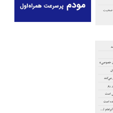
ها صحبت
د
ان خصوصی»
ن
می‌کند
ر رم
تی است
شده است
م لینکلن