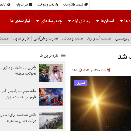
قیمت طلا و سکه
نفت و سوخت
فلزات پایه
کالاه
نیازمندی ها
 ها
استان‌ها
مناطق آزاد
چندرسانه‌ای
پتروشیمی
صنعت آب و برق
صنایع و معادن
تجارت و بازرگانی
کار و تعاون
اقتصاد
د شد
تازه ترین ها
رایزنی بن سلمان و مکرون د
شنبه 21 تیر 1404
12:15
تحولات منطقه
فناوری
سایه شوم ماجراجویی آمریک
فارس بر اقتصاد جهان
تلاش هدفمند برای اعمال 
دولت «پدرو سانچز»