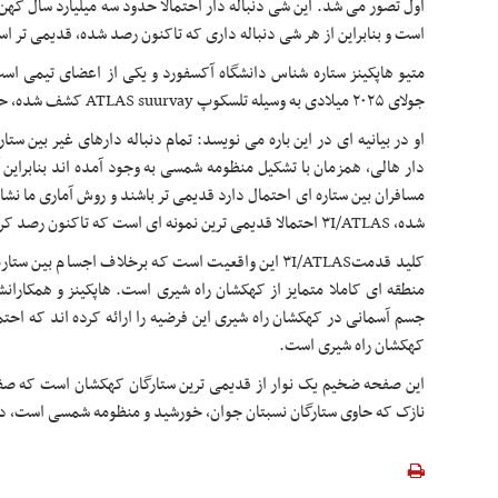
است و بنابراین از هر شی دنباله داری که تاکنون رصد شده، قدیمی تر ا
جولای ۲۰۲۵ میلادی به وسیله تلسکوپ ATLAS suurvay کشف شده، حدود هفت میلیارد سال عمر دارد.
مسافران بین ستاره ای احتمال دارد قدیمی تر باشند و روش آماری ما نش
شده، ۳I/ATLAS احتمالا قدیمی ترین نمونه ای است که تاکنون رصد کرده ایم.
کلید قدمت۳I/ATLAS این واقعیت است که برخلاف اجسام بی
منطقه ای کاملا متمایز از کهکشان راه شیری است. هاپکینز و همکارانش
جسم آسمانی در کهکشان راه شیری این فرضیه را ارائه کرده اند که احت
کهکشان راه شیری است.
این صفحه ضخیم یک نوار از قدیمی ترین ستارگان کهکشان است که صفح
نازک که حاوی ستارگان نسبتان جوان، خورشید و منظومه شمسی است، دی