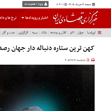
جمعه 16 مرداد 1405
8:40:2
ورود / عضویت
اخبار و رویدادها
نرخ ها
و داده
اوراسیا
جهان
اکو
کلان و بودجه
بانک
بیمه
کارگزاری
نفت و گاز
کهن ترین ستاره دنباله دار جهان رص
شناسه: 4059812