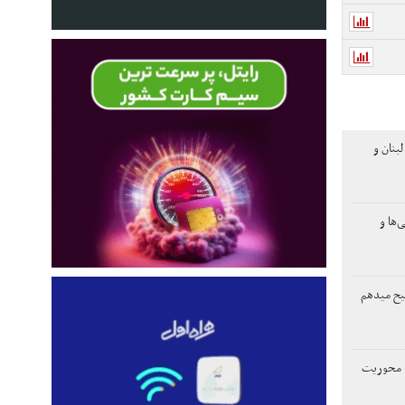
بنان و
‌ها و
یح میدهم
ن با محوریت