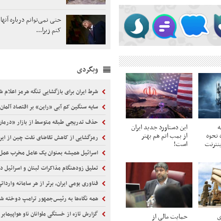
حتی نمی‌توانم درباره آن
کنم زیرا...
وبگردی
شرط ایران برای بازگشایی تنگه هرمز اعلام ش
سایه سنگین کم آبی «راین» بر اقتصاد آلمان
حذف تدریجی طبقه متوسط از بازار «درم
ه
این دستاورد جدید ایران
ه نحوه
از بمب اتم هم بهتر
رمزگشایی از کاهش تقاضای نفت چین از ایرا
نترنت
است!
اسرائیل همیشه بعنوان یک عامل مخرب عمل 
تعلیق زودهنگام مذاکرات لبنان و اسرائیل د
فناوری بومی ایران، برتر از هر سامانه واردا
همه نگاه‌ها به رئیس‌جمهور ترامپ دوخته 
گزارش تازه از خستگی ملوانان ناو هواپیمابر آبراها
دی
حمایت مالی از