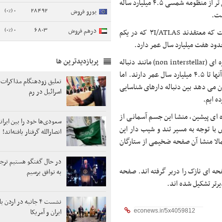
اول تصور می شد. این شی دنباله دار احتمالا حدود سه میلیارد سال کهن تر از منظومه شمسی ۴.۵ میلیارد ساله
0 (0%)
28492
یورو فروش
ست.
0 (0%)
6803
درهم فروش
متیو هاپکینز ستاره شناس دانشگاه آکسفورد و یکی از اعضای تیمی است که معتقدند ۳I/ATLAS که در یکم
پربازدیدترین ها
او در بیانیه ای در این باره می نویسد: تمام دنباله دارهای غیر بین ستاره ای (non interstellar) مانند دنباله
دار هالی، همزمان با تشکیل منظومه شمسی به وجود آمده اند بنابراین آنها تا ۴.۵ میلیارد سال عمر دارند. اما
تعلیق زودهنگام مذاکرات ل
ان می دهد بین دنباله دارهای شناسایی
اسرائیل در رم
ن ستاره ای پیشین، منشا این جسم آسمانی از
سعودی‌ها خود را بین ایرانی
 با توجه به مسیر تند و شیب دار این
انصارالله گرفتار یافته‌اند!
مالا منشا آن صفحه ضخیمی از ستارگان
در حال گفتگو هستیم ترج
ه ای نازک را دربر گرفته اند. صفحه
به توافق برسیم
رتر تشکیل شده اند.
نشست ۴ جانبه در ارد
ایران و آمریکا