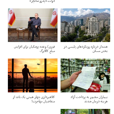
دولت «پدرو سانچز»
هشدار درباره رویکردهای پلیسی در
فوری/ وعده پزشکیان برای افزایش
بخش مسکن
مبلغ کالابرگ
بیماران مجبور به پرداخت آزاد
کلاهبرداری چهار همتی یک باند از
هزینه درمان شدند
متقاضیان مهاجرت!