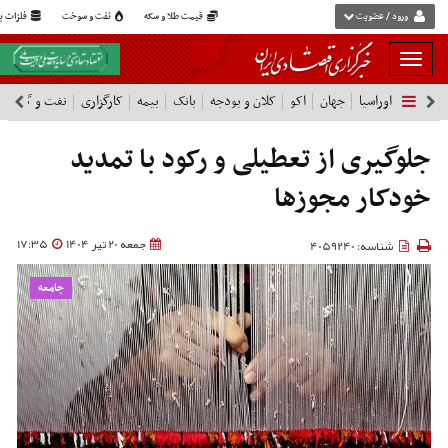
ورود / عضویت
قیمت طلا و سکه
نفت و سوخت
فلزات پا
بار
و
اوراسیا
جهان
اکو
کلان و بودجه
بانک
بیمه
کارگزاری
نفت و گاز
پ
بسته
نمودن
فهرست
جلوگیری از تعطیلی و رکود با تمدید
خودکار مجوزها
جمعه 20 تیر 1404
17:35
شناسه: 4059240
جامعه