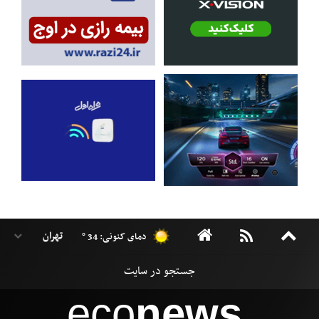
دمای کنونی: 34 °
eco
news