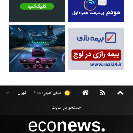
دمای کنونی: 34 °
eco
news
●