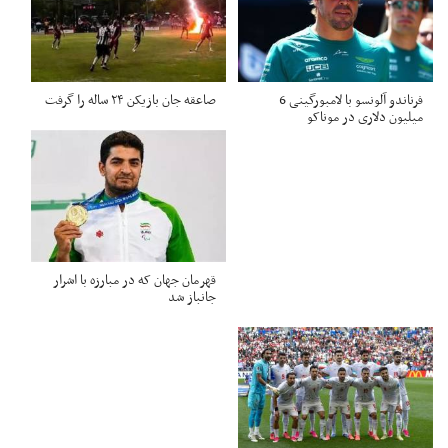
فرناندو آلونسو با لامبورگینی 6
صاعقه جان بازیکن ۲۴ ساله را گرفت
میلیون دلاری در موناکو
قهرمان جهان که در مبارزه با اشرار
جانباز شد