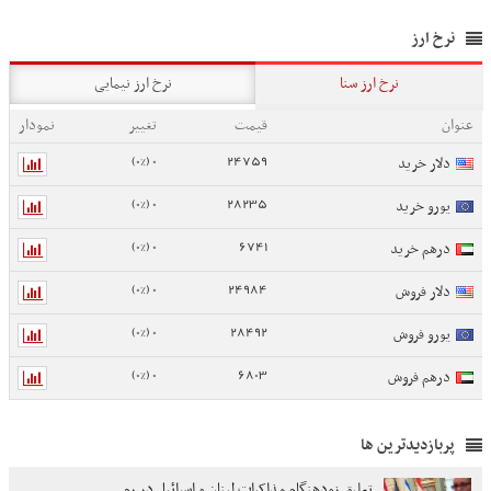
نرخ ارز
نرخ ارز سنا
نرخ ارز نیمایی
عنوان
قیمت
تغییر
نمودار
0 (0%)
24759
دلار خرید
0 (0%)
28235
یورو خرید
0 (0%)
6741
درهم خرید
0 (0%)
24984
دلار فروش
0 (0%)
28492
یورو فروش
0 (0%)
6803
درهم فروش
پربازدیدترین ها
تعلیق زودهنگام مذاکرات لبنان و اسرائیل در رم