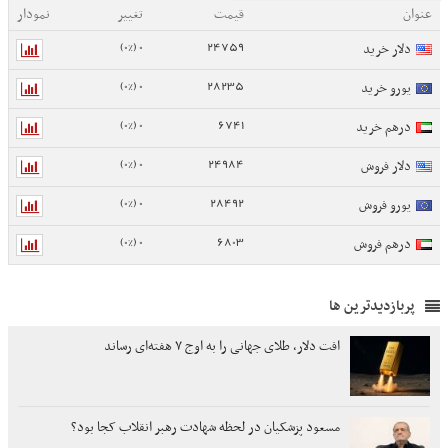
عنوان
قیمت
تغییر
نمودار
0 (0%)
24759
دلار خرید
0 (0%)
28235
یورو خرید
0 (0%)
6741
درهم خرید
0 (0%)
24984
دلار فروش
0 (0%)
28492
یورو فروش
0 (0%)
6803
درهم فروش
پربازدیدترین ها
افت دلار، طلای جهانی را به اوج ۷ هفته‌ای رساند
مسعود پزشکیان در لحظه شهادت رهبر انقلاب کجا بود؟