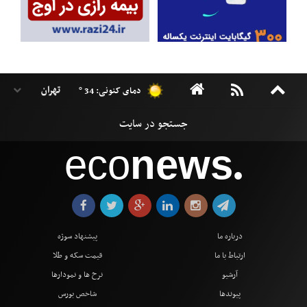
دمای کنونی: 34 °
eco
news
●
درباره ما
پیشنهاد سوژه
ارتباط با ما
قیمت سکه و طلا
آرشیو
نرخ ها و نمودارها
پیوندها
شاخص بورس