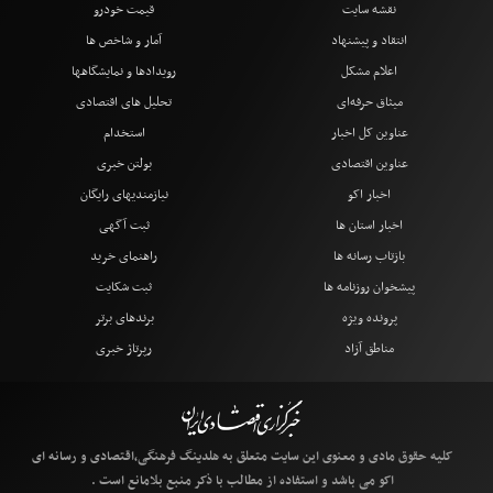
نقشه سایت
قیمت خودرو
انتقاد و پیشنهاد
آمار و شاخص ها
اعلام مشکل
رویدادها و نمایشگاهها
میثاق حرفه‌ای
تحلیل های اقتصادی
عناوین کل اخبار
استخدام
عناوین اقتصادی
بولتن خبری
اخبار اکو
نیازمندیهای رایگان
اخبار استان ها
ثبت آگهی
بازتاب رسانه ها
راهنمای خرید
پیشخوان روزنامه ها
ثبت شکایت
پرونده ویژه
برندهای برتر
مناطق آزاد
رپرتاژ خبری
کلیه حقوق مادی و معنوی این سایت متعلق به هلدینگ فرهنگی،اقتصادی و رسانه ای
اکو می باشد و استفاده از مطالب با ذکر منبع بلامانع است .