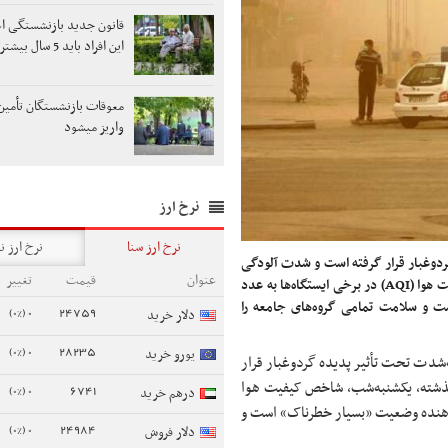
قانون جدید بازنشستگی اع
این افراد باید 5 سال بیشتر کار کنند
معوقات بازنشستگان تأمین
واریز میشود
نرخ ارز
نرخ ارز سنا
نرخ ارز ن
ردوغبار قرار گرفته است و شدت آلودگی
عنوان
قیمت
تغییر
هوا در تهران تا جایی پیش رفت که شب گذشته، یکشنبه‌شب، شاخص کیفیت هوا (AQI) در برخی ایستگاه‌ها به عدد
» است و سلامت تمامی گروه‌های جامعه را
0 (0%)
24759
دلار خرید
0 (0%)
28235
یورو خرید
‌شدت تحت تأثیر پدیده گردوغبار قرار
ذشته، یکشنبه‌شب، شاخص کیفیت هوا
0 (0%)
6741
درهم خرید
قه ۵۰۰ رسید؛ عددی که نشان‌دهنده وضعیت «بسیار خطرناک» است و
0 (0%)
24984
دلار فروش