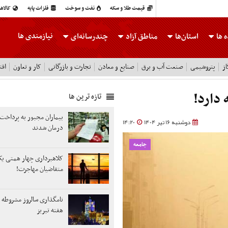
قیمت طلا و سکه
نفت و سوخت
فلزات پایه
کالاه
نیازمندی ها
 ها
استان‌ها
مناطق آزاد
چندرسانه‌ای
ز
پتروشیمی
صنعت آب و برق
صنایع و معادن
تجارت و بازرگانی
کار و تعاون
اقت
 دارد!
تازه ترین ها
بیماران مجبور به پرداخت 
دوشنبه 16 تیر 1404
14:20
درمان شدند
جامعه
کلاهبرداری چهار همتی یک 
متقاضیان مهاجرت!
نامگذاری سالروز مشروطه به
هفته تبریز