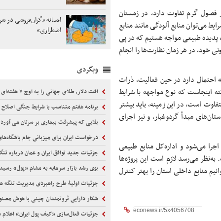
ر فصول گرم تفاوت دارد، در زمستان
افسانه «گران‌فروشی در شر
ایط می‌توان منابع آلودگی مانند منابع
اضطراری»
یک پدیده طبیعی مواجه هستیم که در پی
ی خود، در هر زمان نظارت‌ها را انجام
وبگردی
ه احتمال دارد در حین فعالیت، ذرات
ه اینجاست که نوع مواجهه با شرایط
افت دلار، طلای جهانی را به اوج ۷ هفته‌ای رساند
فاوت است، در این زمینه، باید بیشتر
برنامه هفتم متناسب با شرایط جنگی اصلاح 
ستان‌های مبدأ گردوغبار، و نیز اجرای
بلایی که پیشرفت بیماری بر سرتان می آورد
درخواست ایران برای میزبانی جام باشگاه‌های فوت
اجرا می‌شود و اداره‌کل منابع طبیعی
جزئیات جدید توافق ایران و عمان درباره تنگ
ه‌نظر می‌رسد لازم است این پروژه‌ها
بوی رشد بازار سرمایه به مشام «پول» رسید
انیم منابع داخلی استان را بهتر کنترل
جزئیات اولیۀ طرح راهبردی مدیریت تنگه هرمز م
شکار دارایی ثروتمندان چینی با هوش مصن
جزئیات فعال‌سازی «کیف پول ایران» اعلام 