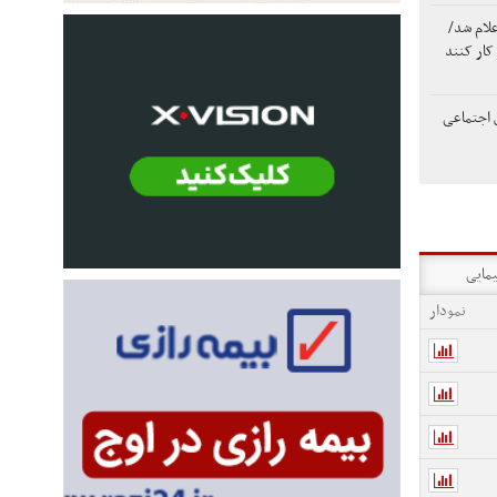
لام شد/
 اجتماعی
یمایی
نمودار