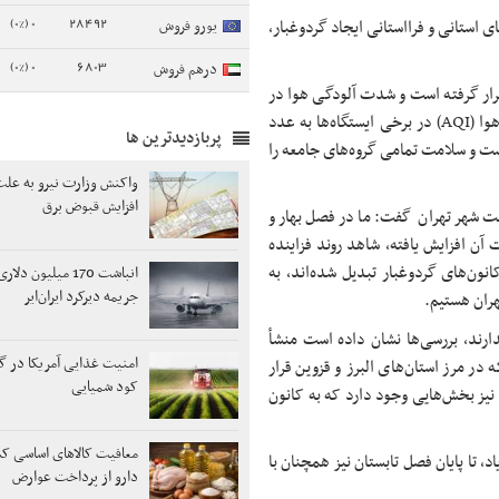
0 (0%)
28492
 استانی و فرااستانی ایجاد گردوغبار،
یورو فروش
0 (0%)
6803
درهم فروش
قرار گرفته است و شدت آلودگی هوا در
تهران تا جایی پیش رفت که شب گذشته، یکشنبه‌شب، شاخص کیفیت هوا (AQI) در برخی ایستگاه‌ها به عدد
پربازدیدترین ها
» است و سلامت تمامی گروه‌های جامعه را
واکنش وزارت نیرو به علت
افزایش قبوض برق
ست شهر تهران گفت: ما در فصل بهار و
 آن افزایش یافته، شاهد روند فزاینده
انون‌های گردوغبار تبدیل شده‌اند، به
انباشت 170 میلیون د
جریمه دیرکرد ایران‌ایر
هران هستیم.
ندارند، بررسی‌ها نشان داده است منشأ
امنیت غذایی آمریکا در گر
ر مرز استان‌های البرز و قزوین قرار
کود شمیایی
ن نیز بخش‌هایی وجود دارد که به کانون
معافیت کالاهای اساسی کش
 تا پایان فصل تابستان نیز همچنان با
دارو از پرداخت عوارض