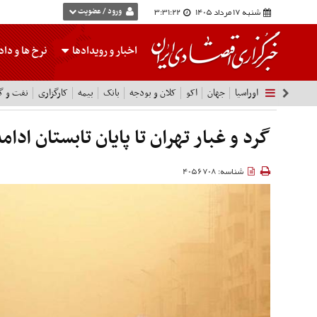
شنبه 17 مرداد 1405
3:31:23
ورود / عضویت
اخبار و رویدادها
نرخ ها
و داده
اوراسیا
جهان
اکو
کلان و بودجه
بانک
بیمه
کارگزاری
نفت و گا
گرد و غبار تهران تا پایان تابستان ادامه
شناسه: 4056708