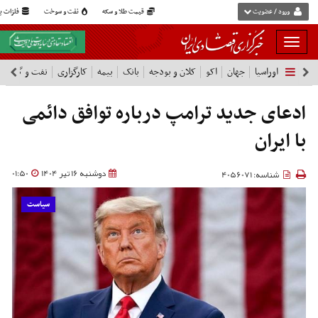
ورود / عضویت
قیمت طلا و سکه
نفت و سوخت
فلزات پا
بار
و
اوراسیا
جهان
اکو
کلان و بودجه
بانک
بیمه
کارگزاری
نفت و گاز
پ
بسته
نمودن
فهرست
ادعای جدید ترامپ درباره توافق دائمی
با ایران
دوشنبه 16 تیر 1404
01:50
شناسه: 4056071
سیاست