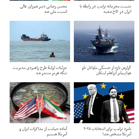
نشست محرمانه ترامپ در رابطه با
محسن رضایی دبیر شورای عالی
ایران در کاخ سفید
امنیت ملی شد
گزارش تازه از خستگی ملوانان ناو
جزئیات اولیۀ طرح راهبردی مدیریت
هواپیمابر آبراهام لینکلن
تنگه هرمز منتشر شد
نامزد ترامپ برای انتخابات ۲۰۲۸
آماده حمایت از مذاکرات ایران و
آمریکا مشخص شد!
آمریکا هستیم