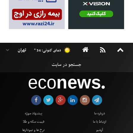
دمای کنونی: 34 °
eco
news
●
درباره ما
پیشنهاد سوژه
ارتباط با ما
قیمت سکه و طلا
آرشیو
نرخ ها و نمودارها