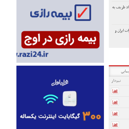
د ظریف به
ت ایران و
یمایی
نمودار