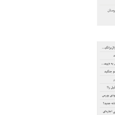
رستان
نگیز است
د
یمان مکه»
یم جنگید
ر
یل را؟
عودی بورس
انه جدید؟
 اجاره‌ای