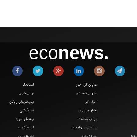
eco
news
●
عناوین کل اخبار
استخدام
عناوین اقتصادی
بولتن خبری
اخبار اکو
نیازمندیهای رایگان
اخبار استان ها
ثبت آگهی
بازتاب رسانه ها
راهنمای خرید
پیشخوان روزنامه ها
ثبت شکایت
اهها
پرونده ویژه
برندهای برتر