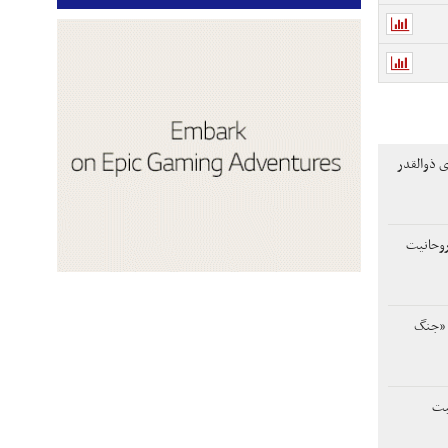
ی ذوالقدر
 روحانیت
ی «جنگ
بت