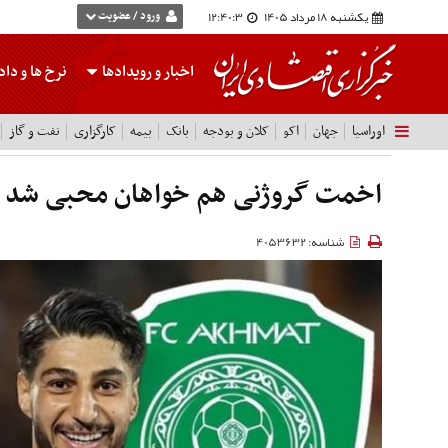
یکشنبه 18 مرداد 1405
12:40:4
ورود / عضویت
اخبار و رویدادها
نرخ ها
و داده
اوراسیا
جهان
اکو
کلان و بودجه
بانک
بیمه
کارگزاری
نفت و گاز
اخمت گروژنی هم خواهان محبی شد
شناسه: 4053632