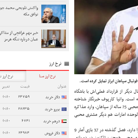
واکنش تلویحی محمد جوا
توافق مکه
خبر مهم عراقچی از مذاکرا
عمان درباره تنگه هرمز
نرخ ارز
نرخ ارز سنا
نرخ ارز ن
تبال سپاهان ابراز تمایل کرده است.
عنوان
قیمت
تغییر
یگر از قرارداد فعلی‌اش با باشگاه
0 (0%)
24759
دلار خرید
ه است. وانیا کارپوف خبرنگار شناخته
شده روسی در این خصوص خبر داد، باشگاه اخمت گروژنی برای جذب محبی 25 ساله از سپاهان، وارد مذاکره
0 (0%)
28235
یورو خرید
6 هزار دلار است. باشگاه الوحده امارات هم دیگر مشتری محبی
0 (0%)
6741
درهم خرید
این بازیکن ملی‌پوش که توانایی بازی در هر دو پست بال راست و چپ را دارد، فصل گذشته در 37 بازی آمار 9
0 (0%)
24984
دلار فروش
دمهدی محبی همچنین تاکنون در دو بازی