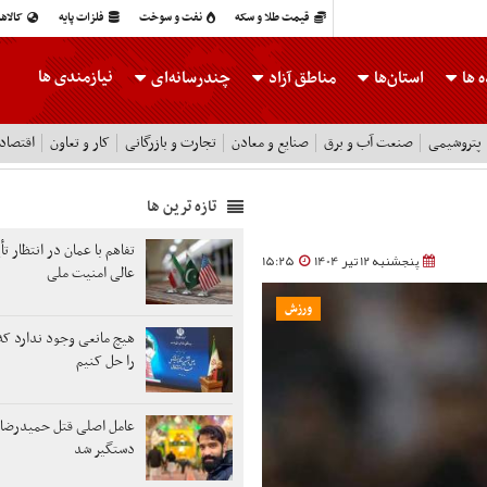
قیمت طلا و سکه
نفت و سوخت
فلزات پایه
کالاه
نیازمندی ها
 ها
استان‌ها
مناطق آزاد
چندرسانه‌ای
پتروشیمی
صنعت آب و برق
صنایع و معادن
تجارت و بازرگانی
کار و تعاون
اقتصاد
تازه ترین ها
تفاهم با عمان در انتظار ت
پنجشنبه 12 تیر 1404
15:25
عالی امنیت ملی
ورزش
هیچ مانعی وجود ندارد که 
را حل کنیم
عامل اصلی قتل حمیدرضا 
دستگیر شد