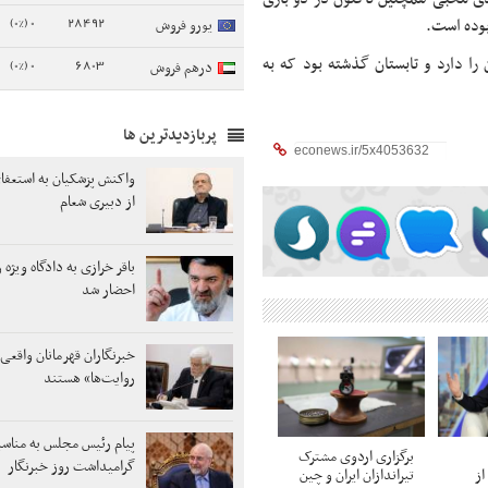
0 (0%)
28492
بوده است.
یورو فروش
را دارد و تابستان گذشته بود که به
0 (0%)
6803
درهم فروش
پربازدیدترین ها
واکنش پزشکیان به استعفا
از دبیری شعام
باقر خرازی به دادگاه ویژه
احضار شد
خبرنگاران قهرمانان واقع
روایت‌ها» هستند
پیام رئیس مجلس به مناس
برگزاری اردوی مشترک
گرامیداشت روز خبرنگار
از
تیراندازان ایران و چین