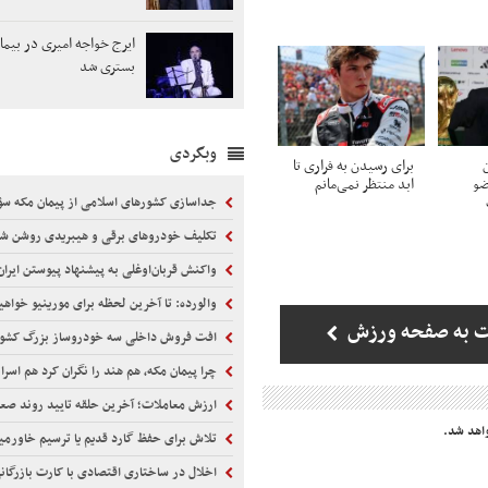
ایرج خواجه امیری در بیما
بستری شد
وبگردی
ن
برای رسیدن به فراری تا
ضو
ابد منتظر نمی‌مانم
جداسازی کشورهای اسلامی از پیمان مکه سؤال‌برا
تکلیف خودروهای برقی و هیبریدی روشن ش
واکنش قربان‌اوغلی به پیشنهاد پیوستن ایران به «پ
والورده: تا آخرین لحظه برای مورینیو خواه
ت به صفحه ورزش
افت فروش داخلی سه خودروساز بزرگ کشو
چرا پیمان مکه، هم هند را نگران کرد هم اسرائ
ارزش معاملات؛ آخرین حلقه تایید روند ص
اهد شد.
تلاش برای حفظ گارد قدیم یا ترسیم خاورمی
اخلال در ساختاری اقتصادی با کارت‌ بازرگانی