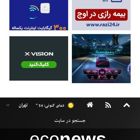
دمای کنونی: 34 °
eco
news