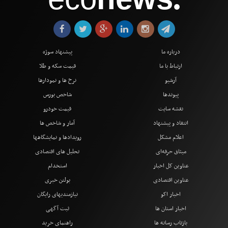
●
درباره ما
پیشنهاد سوژه
ارتباط با ما
قیمت سکه و طلا
آرشیو
نرخ ها و نمودارها
پیوندها
شاخص بورس
نقشه سایت
قیمت خودرو
انتقاد و پیشنهاد
آمار و شاخص ها
اعلام مشکل
رویدادها و نمایشگاهها
میثاق حرفه‌ای
تحلیل های اقتصادی
عناوین کل اخبار
استخدام
عناوین اقتصادی
بولتن خبری
اخبار اکو
نیازمندیهای رایگان
اخبار استان ها
ثبت آگهی
بازتاب رسانه ها
راهنمای خرید