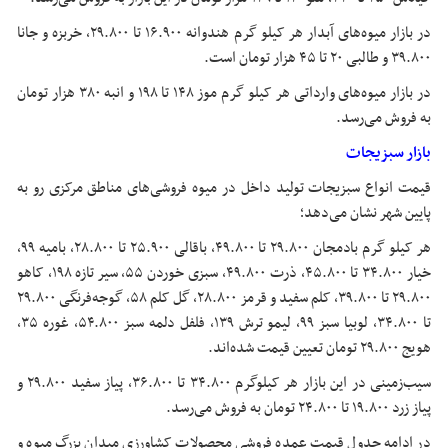
در بازار میوه‌های آبدار هر کیلو گرم هندوانه ۱۶.۹۰۰ تا ۲۹.۸۰۰، خربزه و
جانا
۳۹.۸۰۰ و طالبی ۲۰ تا ۴۵ هزار تومان است.
در بازار میوه‌های وارداتی هر کیلو گرم موز ۱۴۸ تا ۱۹۸ و انبه ۳۸۰ هزار تومان
به فروش می‌رسد.
بازار سبزیجات
قیمت انواع سبزیجات تولید داخل در میوه فروشی‌های مناطق مرکزی رو به
پایین شهر نشان می‌دهد؛
هر کیلو گرم بادمجان ۲۹.۸۰۰ تا ۴۹.۸۰۰، باقالی ۲۵.۹۰۰ تا ۲۸.۸۰۰، بامیه ۹۹،
خیار ۳۴.۸۰۰ تا ۴۵.۸۰۰، ذرت ۴۹.۸۰۰، سبزی خوردن ۵۵، سیر تازه ۱۹۸، کاهو
۲۹.۸۰۰ تا ۳۹.۸۰۰، کلم سفید و قرمز ۲۸.۸۰۰، گل کلم ۵۸، گوجه‌فرنگی ۲۹.۸۰۰
تا ۳۴.۸۰۰، لوبیا سبز ۹۹، لیمو ترش ۱۳۹، فلفل دلمه سبز ۵۴.۸۰۰،
غوره
۳۵،
هویج ۲۹.۸۰۰ تومان تعیین قیمت شده‌اند.
سیب‌زمینی در این بازار هر کیلوگرم ۳۴.۸۰۰ تا ۳۶.۸۰۰، پیاز سفید ۲۹.۸۰۰ و
پیاز زرد ۱۹.۸۰۰ تا ۲۴.۸۰۰ تومان به فروش می‌رسد.
در ادامه جدول قیمت عمده فروشی محصولات کشاورزی میدان بزرگ میوه و