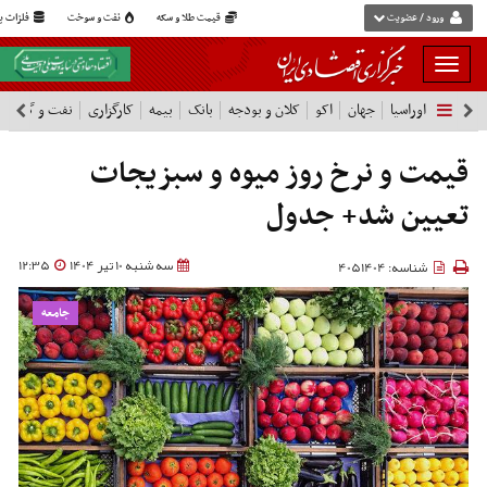
ورود / عضویت
قیمت طلا و سکه
نفت و سوخت
فلزات پا
بار
و
اوراسیا
جهان
اکو
کلان و بودجه
بانک
بیمه
کارگزاری
نفت و گاز
پ
بسته
نمودن
فهرست
قیمت و نرخ روز میوه و سبزیجات
تعیین شد+ جدول
سه شنبه 10 تیر 1404
12:35
شناسه: 4051404
جامعه