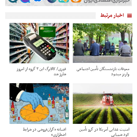
اخبار مرتبط
معوقات بازنشستگان تأمین اجتماعی
فوری/ کالابرگ این ۳ گروه از امروز
واریز میشود
شارژ شد
امنیت غذایی آمریکا در گرو تأمین
افسانه «گران‌فروشی در شرایط
کود شمیایی
اضطراری»