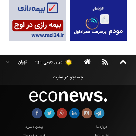
دمای کنونی: 34 °
eco
news
●
درباره ما
پیشنهاد سوژه
ارتباط با ما
قیمت سکه و طلا