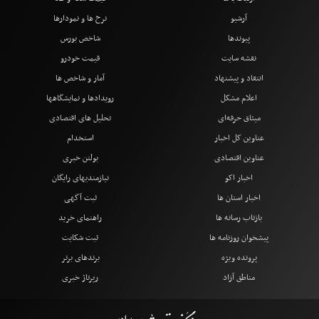
آرشیو
نرخ ها و نمودارها
پیوندها
شاخص بورس
نقشه سایت
قیمت خودرو
انتقاد و پیشنهاد
آمار و شاخص ها
اعلام مشکل
رویدادها و نمایشگاهها
میثاق حرفه‌ای
تحلیل های اقتصادی
عناوین کل اخبار
استخدام
عناوین اقتصادی
بولتن خبری
اخبار اکو
نیازمندیهای رایگان
اخبار استان ها
ثبت آگهی
بازتاب رسانه ها
راهنمای خرید
پیشخوان روزنامه ها
ثبت شکایت
پرونده ویژه
برندهای برتر
مناطق آزاد
رپرتاژ خبری