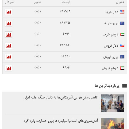
عنوان
قیمت
تغییر
نمودار
0 (0%)
24759
دلار خرید
0 (0%)
28235
یورو خرید
0 (0%)
6741
درهم خرید
0 (0%)
24984
دلار فروش
0 (0%)
28492
یورو فروش
0 (0%)
6803
درهم فروش
پربازدیدترین ها
کاهش سفر هوایی آمریکایی‌ها به دلیل جنگ علیه ایران
آتش‌سوزی‌های اسپانیا میلیاردها یورو خسارت وارد کرد