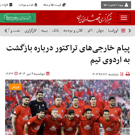
ورود / عضویت
قیمت طلا و سکه
نفت و سوخت
فلزات پا
بار
و
اوراسیا
جهان
اکو
کلان و بودجه
بانک
بیمه
کارگزاری
نفت و گاز
پ
بسته
نمودن
فهرست
پیام خارجی‌های تراکتور درباره بازگشت
به اردوی تیم
دوشنبه 9 تیر 1404
02:32
شناسه: 4049782
ورزش