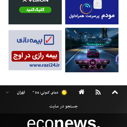
دمای کنونی: 34 °
eco
news
●