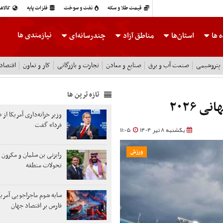
قیمت طلا و سکه
نفت و سوخت
فلزات پایه
کالاه
نیازمندی ها
 ها
استان‌ها
مناطق آزاد
چندرسانه‌ای
پتروشیمی
صنعت آب و برق
صنایع و معادن
تجارت و بازرگانی
کار و تعاون
اقتصاد
تازه ترین ها
 ۲۰۲۶
وزیر خزانه‌داری آمریکا از «
فردا» گفت
یکشنبه 8 تیر 1404
11:05
ورزش
رایزنی بن سلمان و مکرون د
تحولات منطقه
سایه شوم ماجراجویی آمریک
فارس بر اقتصاد جهان