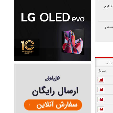
فشار بر
صنعت و
یمایی
نمودار