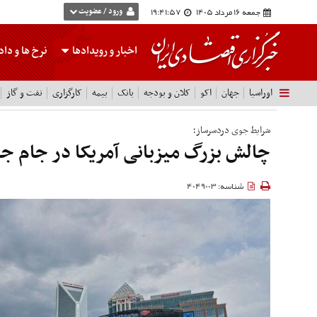
جمعه 16 مرداد 1405
19:41:58
ورود / عضویت
اخبار و رویدادها
نرخ ها
و داده
اوراسیا
جهان
اکو
کلان و بودجه
بانک
بیمه
کارگزاری
نفت و گاز
شرایط جوی دردسرساز؛
چالش بزرگ میزبانی آمریکا در جام جهانی
شناسه: 4049003