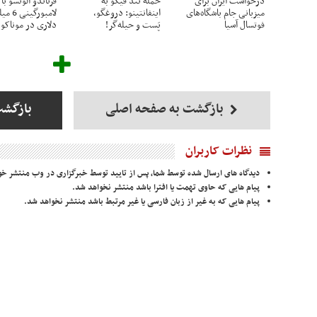
درخواست ایران برای
حمله تند فیگو به
فرناندو آلونسو با
میزبانی جام باشگاه‌های
اینفانتینو: دروغگو،
لامبورگین
فوتسال آسیا
پَست‌ و حیله‌گر!
دلاری در موناکو
بازگشت به صفحه اصلی
بازگش
نظرات کاربران
دیدگاه های ارسال شده توسط شما، پس از تایید توسط خبرگزاری در وب منتشر خو
پیام هایی که حاوی تهمت یا افترا باشد منتشر نخواهد شد.
پیام هایی که به غیر از زبان فارسی یا غیر مرتبط باشد منتشر نخواهد شد.