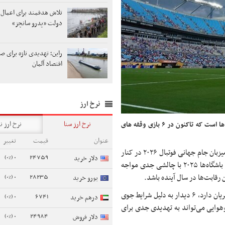
تلاش هدفمند برای اعمال 
دولت «پدرو سانچز»
راین؛ تهدیدی تازه برای 
اقتصاد آلمان
نرخ ارز
نرخ ارز سنا
نرخ ارز ن
کشور آمریکا در حالی میزبان مسابقات جام جهانی باشگاه ها است که تاکنون در ۶ بازی وقفه های
عنوان
قیمت
تغییر
ایالات متحده آمریکا که یکی از سه میزبان جام جهانی فوتبال ۲۰۲۶ در کنار
0 (0%)
24759
دلار خرید
مکزیک و کانادا خواهد بود اما این کشور در جریان برگزاری جام جهانی باشگاه‌ها ۲۰۲۵ با چالشی جدی مواجه
0 (0%)
28235
رقابت‌ها در سال آینده باشد.
یورو خرید
تا اینجای مسابقات جام جهانی باشگاه‌ها که با حضور ۳۲ تیم در آمریکا جریان دارد، ۶ دیدار به دلیل شرایط جوی
0 (0%)
6741
درهم خرید
‌وهوایی می‌تواند به تهدیدی جدی برای
0 (0%)
24984
دلار فروش