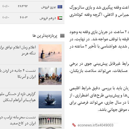
0 (0%)
28492
یورو فروش
ساعت وقفه پیگیری شد و بازی سالزبورگ
در دیدار پالمیراس و الاهلی، اگرچه وقفه کوتاه‌تری
0 (0%)
6803
درهم فروش
بازی بنفیکا و اوکلند سیتی یکی از شدیدترین تأخیرها را تجربه کرد و حدود ۲ ساعت در جریان بازی وقفه به وجود
پربازدیدترین ها
ز سوی دیگر مسابقه بین اوکلند سیتی و بوکاجونیورز نیز حدود ۴۰ دقیقه با توقف مواجه شد. در نهایت، در
یکی از حساس‌ترین بازی‌ها، دیدار بنفیکا و چلسی نیز به دلیل هشدارهای شدید هواشناسی با تأخیر ۲ ساعته در
اعلام زمان اعلام توافق برا
تنگه هرمز
رایط غیرقابل پیش‌بینی جوی در برخی
مسابقات، می‌تواند سلامت بازیکنان،
نشست ۴ جانبه در ارد
ایران و آمریکا
هانی ۲۰۲۶، فیفا و کشورهای میزبان باید با بررسی دقیق شرایط اقلیمی
گزارش تازه از خستگی ملوان
‌ها و پیش‌بینی طرح‌های اضطراری، از
هواپیمابر آبراهام لینکلن
ا در سال جاری، می‌تواند فرصتی برای
 موفق جهانی باشد.
نشست محرمانه ترامپ در ر
ایران در کاخ سفید