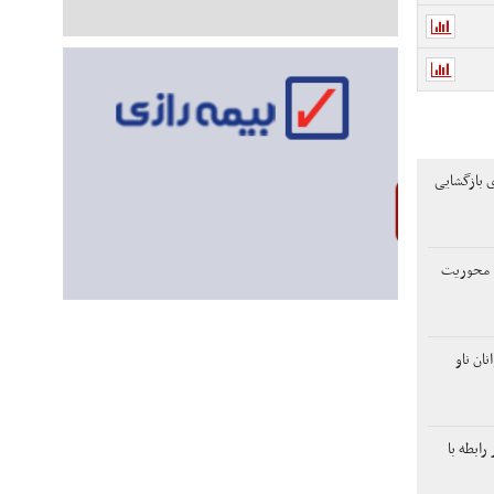
ی بازگشایی
ن با محوریت
ان ناو
ابطه با