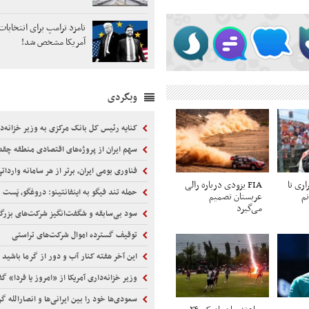
آمریکا مشخص شد!
وبگردی
کنایه رئیس کل بانک مرکزی به وزیر خزانه‌دا
سهم ایران از پروژه‌های اقتصادی منطقه چق
فناوری بومی ایران، برتر از هر سامانه واردا
اری تا
FIA یزودی درباره رالی
حمله تند فیگو به اینفانتینو: دروغگو، پَست‌ 
نم
عربستان تصمیم
می‌گیرد
سود بی‌سابقه و شگفت‌انگیز شرکت‌های بزرگ
توقیف گسترده اموال شرکت‌های تراستی
این آخر هفته کنار آب و دور از گرما باشید
وزیر خزانه‌داری آمریکا از «امروز یا فردا» گ
سعودی‌ها خود را بین ایرانی‌ها و انصارالله گرفتار ی