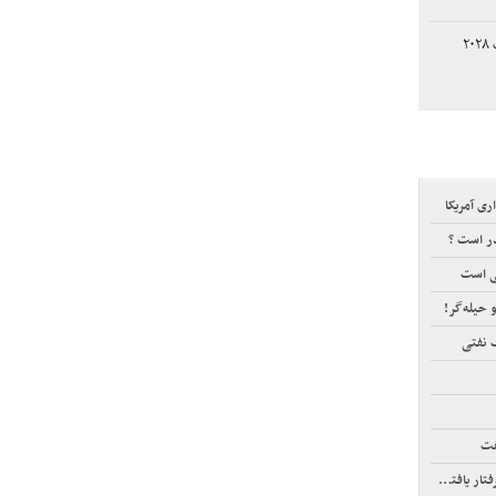
نامزد ترامپ برای انتخابات ۲۰۲۸
ری آمریکا
در است ؟
تی است
و حیله‌گر!
 نفتی
فت
افته‌اند!