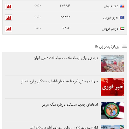
0 (0%)
24984
دلار فروش
0 (0%)
28492
یورو فروش
0 (0%)
6803
درهم فروش
پربازدیدترین ها
فرصتی برای ارتقاء سلامت تولیدات دامی ایران
حمله موشکی آمریکا به اهواز،آبادان، شادگان و اروندکنار
ادعاهای جدید سنتکام درباره تنگه هرمز
ابلاغ سهمیه کالای تجاری منطقه آزاد فرودگاه امام