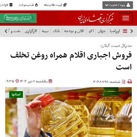
ورود / عضویت
قیمت طلا و سکه
نفت و سوخت
فلزات پا
بار
و
اوراسیا
جهان
اکو
کلان و بودجه
بانک
بیمه
کارگزاری
نفت و گاز
پ
بسته
نمودن
فهرست
مدیرکل صمت گیلان:
فروش اجباری اقلام همراه روغن تخلف
است
یکشنبه 8 تیر 1404
09:35
شناسه: 4048798
استانها