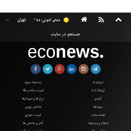
دمای کنونی: 34 °
eco
news
●
درباره ما
پیشنهاد سوژه
ارتباط با ما
قیمت سکه و طلا
آرشیو
نرخ ها و نمودارها
پیوندها
شاخص بورس
نقشه سایت
قیمت خودرو
انتقاد و پیشنهاد
آمار و شاخص ها