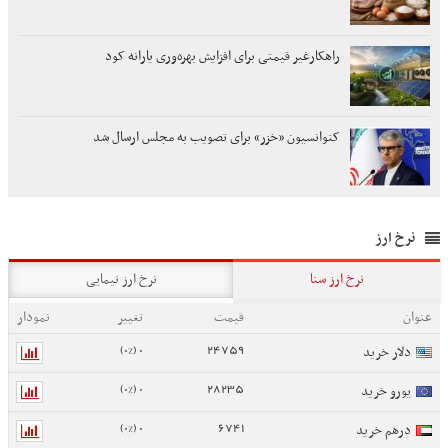
راهکارغیر قیمتی برای افزایش بهره‌وری یارانه کود
کنوانسیون «خزر» برای تصویب به مجلس ارسال شد
نرخ ارز
نرخ ارز سنا
نرخ ارز نیمایی
عنوان
قیمت
تغییر
نمودار
0 (0%)
24759
دلار خرید
0 (0%)
28235
یورو خرید
0 (0%)
6741
درهم خرید