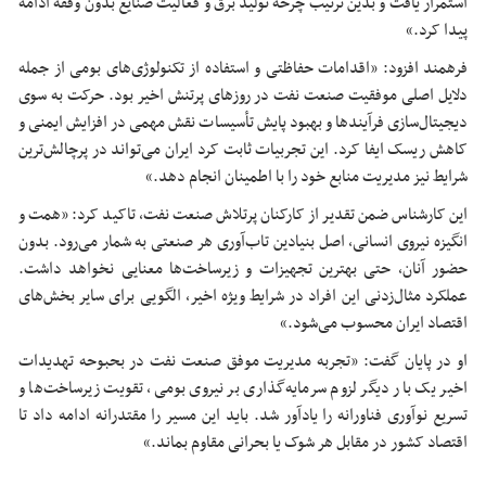
استمرار یافت و بدین ترتیب چرخه تولید برق و فعالیت صنایع بدون وقفه ادامه
پیدا کرد.»
فرهمند افزود: «اقدامات حفاظتی و استفاده از تکنولوژی‌های بومی از جمله
دلایل اصلی موفقیت صنعت نفت در روزهای پرتنش اخیر بود. حرکت به سوی
دیجیتال‌سازی فرآیندها و بهبود پایش تأسیسات نقش مهمی در افزایش ایمنی و
کاهش ریسک ایفا کرد. این تجربیات ثابت کرد ایران می‌تواند در
پرچالش‌ترین
شرایط نیز مدیریت منابع خود را با اطمینان انجام دهد.»
این کارشناس ضمن تقدیر از کارکنان پرتلاش صنعت نفت، تاکید کرد: «همت و
انگیزه نیروی انسانی، اصل بنیادین تاب‌آوری هر صنعتی به شمار می‌رود. بدون
حضور آنان، حتی بهترین تجهیزات و زیرساخت‌ها معنایی نخواهد داشت.
عملکرد مثال‌زدنی این افراد در شرایط ویژه اخیر، الگویی برای سایر بخش‌های
اقتصاد ایران محسوب می‌شود.»
او در پایان گفت: «تجربه مدیریت موفق صنعت نفت در بحبوحه تهدیدات
اخیر یک بار دیگر لزوم سرمایه‌گذاری بر نیروی بومی، تقویت زیرساخت‌ها و
تسریع نوآوری
فناورانه
را یادآور شد. باید این مسیر را مقتدرانه ادامه داد تا
اقتصاد کشور در مقابل هر شوک یا بحرانی مقاوم بماند.»