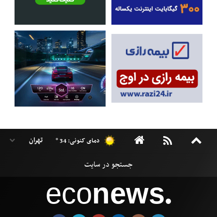
دمای کنونی: 34 °
eco
news
●