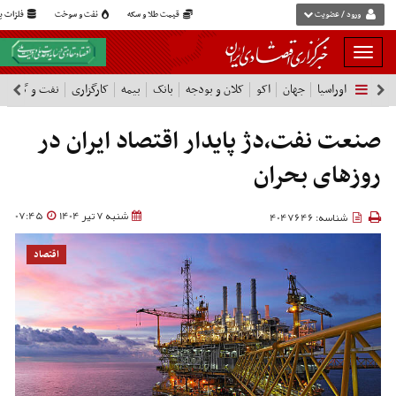
ورود / عضویت
قیمت طلا و سکه
نفت و سوخت
فلزات پا
بار
و
اوراسیا
جهان
اکو
کلان و بودجه
بانک
بیمه
کارگزاری
نفت و گاز
پ
بسته
نمودن
فهرست
صنعت نفت،دژ پایدار اقتصاد ایران در
روزهای بحران
شنبه 7 تیر 1404
07:45
شناسه: 4047646
اقتصاد