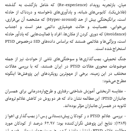
میان، بازتجربه رویداد (Re-experience) که شامل بازگشت به گذشته
(فلاش‌بک)، کابوس‌های شبانه، و یادآوری‌های ناخواسته و دردناک از حادثه
است، برانگیختگی بیش از حد (Hyper-arousal) که مشخصه آن بی‌قراری،
بی‌خوابی، عصبانیت و حالت هوشیاری دائمی مغز است و اجتناب
(Avoidance) که دوری کردن از مکان‌ها، افراد یا فعالیت‌هایی که یادآور حادثه
است، ویژگی‌ها و علائمی هستند که براساس داده‌های SID درخصوص PTSD
استخراج شده است.
جنگ تحمیلی، بمب‌گذاری‌ها و سوختگی‌های ناشی از حوادث نیز از جمله
موضوعات محوری مقالات PTSD در ایران هستند، که با بررسی مقالات
مختلف در این زمینه، برخی از مهم‌ترین رویکردهای این پژوهش‌ها اینگونه
مطرح می‌شود:
- مقایسه اثربخشی آموزش شناختی-رفتاری و طرح‌واره‌درمانی برای همسران
جانبازان PTSD: این مطالعه نشان داد که هر دو روش در کاهش علائم ترومای
ثانویه در همسران جانبازان مؤثر بوده‌اند.
- بررسی علائم PTSD در کودکان پیش‌دبستانی پس از بمب‌گذاری اهواز
(۱۳۸۴): نتایج این پژوهش نگران‌کننده بود؛ ۶۲.۹۷ درصد از کودکان مورد
مطالعه علائم PTSD را نشان دادند که بر ضرورت حمایت روانی فوری از