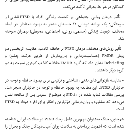
کودکان در شرایط بحرانی تأکید می‌کند.
- تأثیر درمان روانی-اجتماعی بر کیفیت زندگی افراد با PTSD ناشی از
سوختگی: یک برنامه درمانی ۱۲ جلسه‌ای منجر به بهبود معنادار در ابعاد
مختلف کیفیت زندگی (جسمی، روانی، اجتماعی، محیطی) بیماران سوخته
شد.
- تأثیر روش‌های مختلف درمان PTSD بر حافظه کاذب: مقایسه اثربخشی دو
روش EMDR (حساسیت‌زدایی و بازپردازش از طریق حرکت چشم) و
Debriefing نشان داد که گروه EMDR حافظه کاذب کمتری نسبت به دو
گروه دیگر داشتند.
- مقایسه بازتوانی‌های بدنی، شناختی و ترکیبی برای بهبود حافظه و توجه در
جانبازان PTSD: این مطالعه به بهبود حافظه و توجه در جانبازان منجر شد.
بررسی مقالات نمایه شده در SID.ir با موضوع استرس پس از سانحه نشان
می‌دهد که مشاوره و روان‌درمانی مؤثرترین راهکار برای افراد مبتلا به PTSD
است.
همچنین، جنگ به‌عنوان مهم‌ترین عامل ایجاد PTSD در مقالات ایرانی شناخته
شده است که اهمیت پرداختن به سلامت روان آسیب‌دیدگان جنگ و بحران را