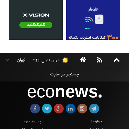
دمای کنونی: 34 °
eco
news
●
درباره ما
پیشنهاد سوژه