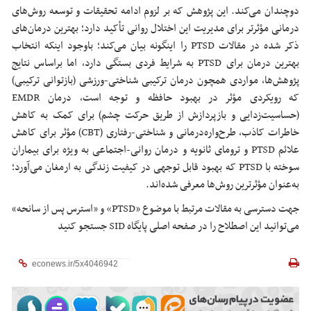
دوچندان می‌کند. این پژوهش که بر لزوم ادامه تحقیقات و توسعه روش‌های
درمانی مؤثرتر برای مدیریت این اختلال روانی تأکید دارد؛ بهترین درمان‌های
ذکر شده در مقالات PTSD را اینگونه بیان می‌کند؛ باوجود اینکه انتخاب
بهترین درمان برای PTSD به شرایط فردی بستگی دارد، اما براساس نتایج
پژوهش‌ها، مواردی همچون درمان ترکیبی شناختی-ورزشی (بازتوانی ترکیبی)
که رویکردی مؤثر در بهبود حافظه و توجه است، درمان EMDR
(حساسیت‌زدایی و بازپردازش از طریق حرکت چشم) برای کمک به کاهش
خاطرات کاذب، طرح‌واره‌درمانی و شناختی-رفتاری (CBT) مؤثر برای کاهش
علائم PTSD و ترومای ثانویه و درمان روانی-اجتماعی به ویژه برای بیماران
سوخته با PTSD که بهبود قابل توجهی در کیفیت زندگی به ارمغان می‌آورد؛
به‌عنوان مؤثرترین روش‌ها معرفی شده‌اند.
جهت دسترسی به مقالات مرتبط با موضوع «PTSD» و «استرس پس از سانحه»
می‌توانید این اصطلاح را در صفحه اصلی پایگاه SID جستجو کنید