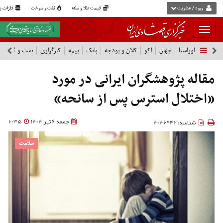
ورود / عضویت
قیمت طلا و سکه
نفت و سوخت
فلزات پا
بار
و
اوراسیا
جهان
اکو
کلان و بودجه
بانک
بیمه
کارگزاری
نفت و گاز
پ
بسته
نمودن
فهرست
مقاله پژوهشگران ایرانی در مورد
«اختلال استرس پس از سانحه»
جمعه 6 تیر 1404
10:35
شناسه: 4046942
سلامت