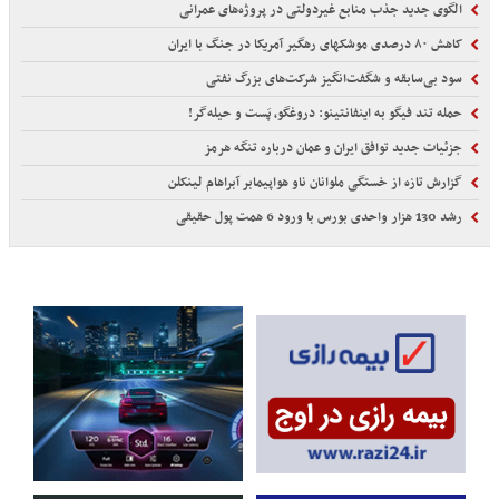
الگوی جدید جذب منابع غیردولتی در پروژه‌های عمرانی
کاهش ۸۰ درصدی موشکهای رهگیر آمریکا در جنگ با ایران
سود بی‌سابقه و شگفت‌انگیز شرکت‌های بزرگ نفتی
حمله تند فیگو به اینفانتینو: دروغگو، پَست‌ و حیله‌گر!
جزئیات جدید توافق ایران و عمان درباره تنگه هرمز
گزارش تازه از خستگی ملوانان ناو هواپیمابر آبراهام لینکلن
رشد 130 هزار واحدی بورس با ورود 6 همت پول حقیقی