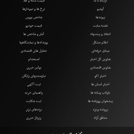
ارتباط با ما
قیمت سکه و طلا
آرشیو
نرخ ها و نمودارها
پیوندها
شاخص بورس
نقشه سایت
قیمت خودرو
انتقاد و پیشنهاد
آمار و شاخص ها
اعلام مشکل
رویدادها و نمایشگاهها
میثاق حرفه‌ای
تحلیل های اقتصادی
عناوین کل اخبار
استخدام
عناوین اقتصادی
بولتن خبری
اخبار اکو
نیازمندیهای رایگان
اخبار استان ها
ثبت آگهی
بازتاب رسانه ها
راهنمای خرید
پیشخوان روزنامه ها
ثبت شکایت
پرونده ویژه
برندهای برتر
مناطق آزاد
رپرتاژ خبری