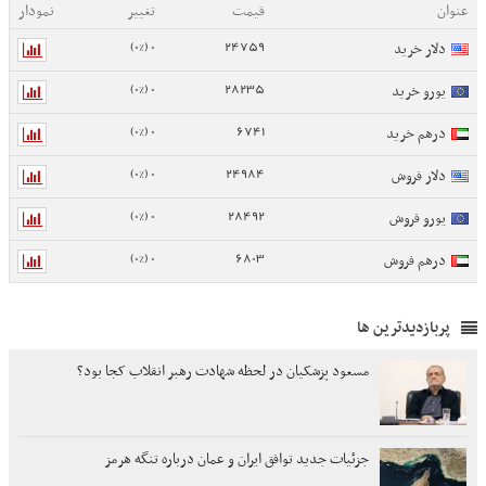
عنوان
قیمت
تغییر
نمودار
0 (0%)
24759
دلار خرید
0 (0%)
28235
یورو خرید
0 (0%)
6741
درهم خرید
0 (0%)
24984
دلار فروش
0 (0%)
28492
یورو فروش
0 (0%)
6803
درهم فروش
پربازدیدترین ها
مسعود پزشکیان در لحظه شهادت رهبر انقلاب کجا بود؟
جزئیات جدید توافق ایران و عمان درباره تنگه هرمز