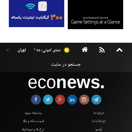
دمای کنونی: 34 °
eco
news
●
درباره ما
پیشنهاد سوژه
ارتباط با ما
قیمت سکه و طلا
آرشیو
نرخ ها و نمودارها