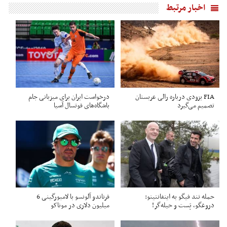
اخبار مرتبط
FIA یزودی درباره رالی عربستان
درخواست ایران برای میزبانی جام
تصمیم می‌گیرد
باشگاه‌های فوتسال آسیا
حمله تند فیگو به اینفانتینو:
فرناندو آلونسو با لامبورگینی 6
دروغگو، پَست‌ و حیله‌گر!
میلیون دلاری در موناکو