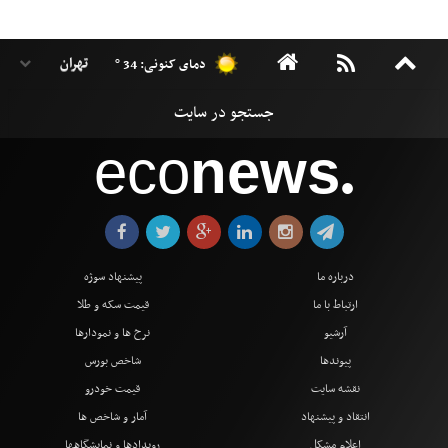
دمای کنونی: 34 °
eco
news
●
درباره ما
پیشنهاد سوژه
ارتباط با ما
قیمت سکه و طلا
آرشیو
نرخ ها و نمودارها
پیوندها
شاخص بورس
نقشه سایت
قیمت خودرو
انتقاد و پیشنهاد
آمار و شاخص ها
اعلام مشکل
رویدادها و نمایشگاهها