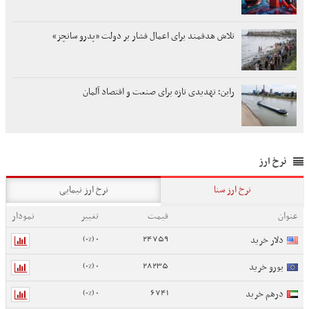
تلاش هدفمند برای اعمال فشار بر دولت «پدرو سانچز»
راین؛ تهدیدی تازه برای صنعت و اقتصاد آلمان
نرخ ارز
نرخ ارز سنا
نرخ ارز نیمایی
عنوان
قیمت
تغییر
نمودار
0 (0%)
24759
دلار خرید
0 (0%)
28235
یورو خرید
0 (0%)
6741
درهم خرید