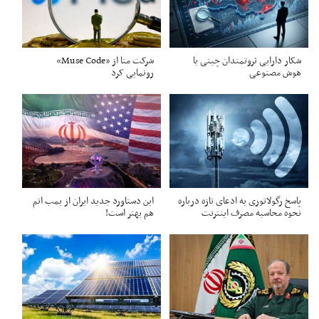
شکار دارایی ثروتمندان چینی با
شرکت متا از «Muse Code»
هوش مصنوعی
رونمایی کرد
پاسخ رگولاتوری به ادعای تازه درباره
این دستاورد جدید ایران از بمب اتم
نحوه محاسبه مصرف اینترنت
هم بهتر است!