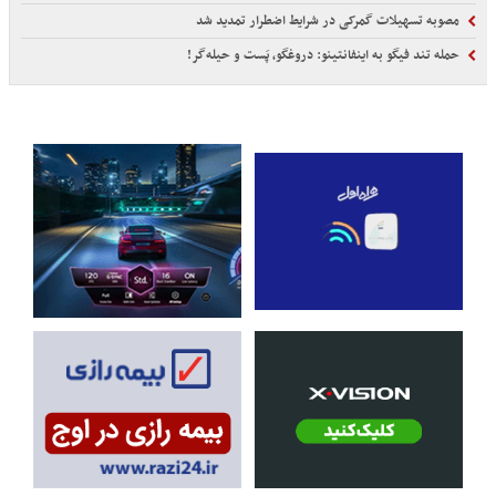
مصوبه تسهیلات گمرکی در شرایط اضطرار تمدید شد
حمله تند فیگو به اینفانتینو: دروغگو، پَست‌ و حیله‌گر!