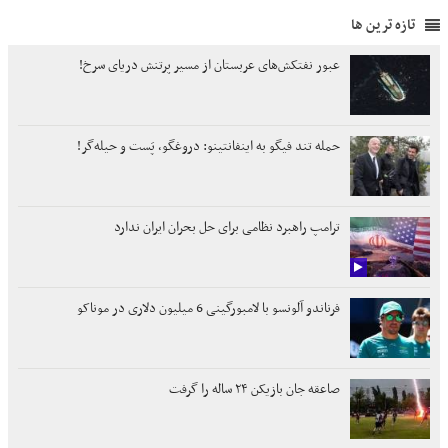
تازه ترین ها
عبور نفتکش‌های عربستان از مسیر پرتنش دریای سرخ!
حمله تند فیگو به اینفانتینو: دروغگو، پَست‌ و حیله‌گر!
ترامپ راهبرد نظامی برای حل بحران ایران ندارد
فرناندو آلونسو با لامبورگینی 6 میلیون دلاری در موناکو
صاعقه جان بازیکن ۲۴ ساله را گرفت