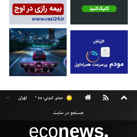
دمای کنونی: 34 °
eco
news
●